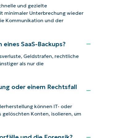
chnelle und gezielte
it minimaler Unterbrechung wieder
die Kommunikation und der
en eines SaaS-Backups?
verluste, Geldstrafen, rechtliche
stiger als nur die
ung oder einem Rechtsfall
erherstellung können IT- oder
 gelöschten Konten, isolieren, um
rfälle und die Forensik?