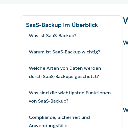
VERTRIEB KONTAKTIEREN
P
VERTRIEB KONTAKTIEREN
VERTRIEB KONTAKTIEREN
PRODUKT
P
W
ROADMAP
PLATTFORM
VERTRIEB KONTAKTIEREN
P
SaaS-Backup im Überblick
Was ist SaaS-Backup?
W
Warum ist SaaS-Backup wichtig?
Welche Arten von Daten werden
durch SaaS-Backups geschützt?
Was sind die wichtigsten Funktionen
von SaaS-Backup?
W
Compliance, Sicherheit und
Anwendungsfälle