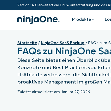
Version 14.0 erweitert die Linux-Unterstützung und da
Produkte
Lö
Produkte
Nach Industrie
Partner
Ressourcen
Startseite
/
NinjaOne SaaS Backup
/
FAQs zum S
FAQs zu NinjaOne Sa
Diese Seite bietet einen Überblick übe
Endpunkt-Management
Technologieunternehmen
Überblick
Ressourcen-Center
Fe
Gesundheitswesen
Konzepte und Best Practices vor. Erfah
Expandieren Sie Ihr Geschäft und
Bundesregierung
RMM
Blog
Ba
stärken Sie Ihre Kunden.
IT-Abläufe verbessern, die Sichtbarke
Staatliche Institutionen
Bildungssektor
Autonomes Patch-Management
ROI-Rechner
S
proaktives Management im großen Ma
Finanzinstitute
Fertigungs
Value-Added-Reseller
Endpunktsicherheit
Trust Center
Mo
Zuletzt aktualisiert am
Januar 27, 2026
Dokumentation
NinjaOne Academy
IT