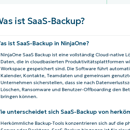
RODUKTVORSTELLUNG ANSEHEN
VORSTELLUNG ANSEHEN
RODUKTVORSTELLUNG ANSEHEN
PRODUKT-
as ist SaaS-Backup?
RODUKTVORSTELLUNG ANSEHEN
as ist SaaS-Backup in NinjaOne?
NinjaOne SaaS Backup ist eine vollständig Cloud-native Lö
Daten, die in cloudbasierten Produktivitätsplattformen 
Workspace gespeichert sind. Die Software führt automatis
Kalender, Kontakte, Teamdaten und gemeinsam genutzte
Unternehmen sicherstellen, dass sie nach Datenverlusts
Löschen, Ransomware und Benutzer-Offboarding den Betr
bringen können.
ie unterscheidet sich SaaS-Backup von herk
Herkömmliche Backup-Tools konzentrieren sich auf die phy
Server oder Desktops. SaaS-Backup hingegen ist für clo