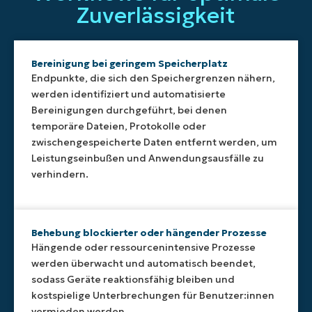
Grundlage
aufgezeichnet
Fehlerbehebun
automatisch
Zuverlässigkeit
von
und
für
häufige
Bedingungen
ist
Windows-,
Endpunktprobleme,
oder
über
macOS-
wie
Schwellenwerten
ein
und
zum
Bereinigung bei geringem Speicherplatz
ausgelöst
einheitliches
Linux-
Beispiel
Endpunkte, die sich den Speichergrenzen nähern,
werden,
Dashboard
Endpunkten
Serviceausfälle,
werden identifiziert und automatisierte
sodass
abrufbar.
und
geringen
Bereinigungen durchgeführt, bei denen
MSPs
So
ermöglicht
Speicherplatz
temporäre Dateien, Protokolle oder
präzise,
erhalten
MSPs
oder
zuverlässige
Teams
eine
zwischengespeicherte Daten entfernt werden, um
hängende
Workflows
einen
konsistente
Prozesse,
Leistungseinbußen und Anwendungsausfälle zu
definieren
vollständigen
Strategie
ohne
verhindern.
können,
Einblick
für
dass
die in
in die
automatisierte
ein
allen
ausgelösten
Fehlerbehebun
Techniker
Umgebungen
Aktionen,
über
eingreifen
Behebung blockierter oder hängender Prozesse
konsistent
den
heterogene
muss.
Hängende oder ressourcenintensive Prozesse
ausgeführt
Zeitpunkt
Geräteumgebu
werden überwacht und automatisch beendet,
werden.
der
hinweg.
sodass Geräte reaktionsfähig bleiben und
Ausführung
und
kostspielige Unterbrechungen für Benutzer:innen
das
vermieden werden.