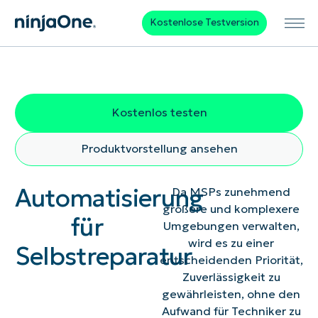
Kostenlose Testversion
Kostenlos testen
Produktvorstellung ansehen
Automatisierung
Da MSPs zunehmend
größere und komplexere
für
Umgebungen verwalten,
wird es zu einer
Selbstreparatur
entscheidenden Priorität,
Zuverlässigkeit zu
gewährleisten, ohne den
Aufwand für Techniker zu