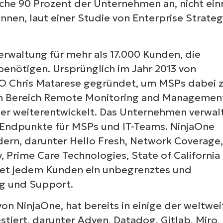
che 90 Prozent der Unternehmen an, nicht ei
nnen, laut einer Studie von Enterprise Strate
rwaltung für mehr als 17.000 Kunden, die
benötigen. Ursprünglich im Jahr 2013 von
O Chris Matarese gegründet, um MSPs dabei 
 im Bereich Remote Monitoring and Managemen
ther weiterentwickelt. Das Unternehmen verwal
n Endpunkte für MSPs und IT-Teams. NinjaOne
dern, darunter Hello Fresh, Network Coverage,
 Prime Care Technologies, State of California
etet jedem Kunden ein unbegrenztes und
ng und Support.
n NinjaOne, hat bereits in einige der weltwei
iert, darunter Adyen, Datadog, Gitlab, Miro,