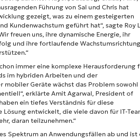
ausragenden Führung von Sal und Chris hat
cklung gezeigt, was zu einem gesteigerten
und Kundenwachstum geführt hat“, sagte Roy 
ir freuen uns, ihre dynamische Energie, ihr
olg und ihre fortlaufende Wachstumsrichtun
rstützen.“
schon immer eine komplexe Herausforderung f
ds im hybriden Arbeiten und der
r mobiler Geräte wächst das Problem sowohl 
tiell“, erklärte Amit Agarwal, President of
aben ein tiefes Verständnis für diese
 Lösung entwickelt, die viele davon für IT-Te
sehr, daran teilzunehmen.“
tes Spektrum an Anwendungsfällen ab und ist 