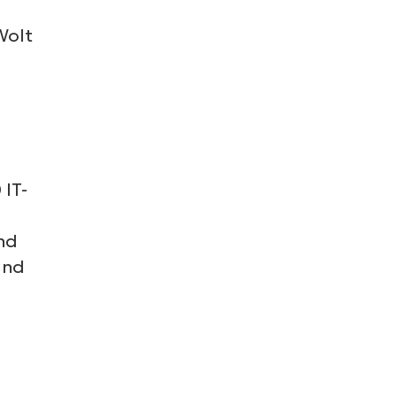
Wolt
 IT-
und
und
.