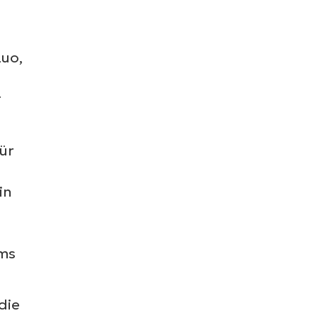
Luo,
g
ür
in
ams
die