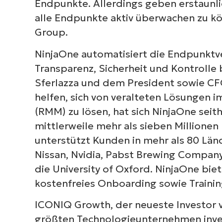
Endpunkte. Allerdings geben erstaunli
alle Endpunkte aktiv überwachen zu kö
Group.
NinjaOne automatisiert die Endpunktve
Transparenz, Sicherheit und Kontrolle 
Sferlazza und dem President sowie CF
helfen, sich von veralteten Lösungen
(RMM) zu lösen, hat sich NinjaOne sei
mittlerweile mehr als sieben Millione
unterstützt Kunden in mehr als 80 Län
Nissan, Nvidia, Pabst Brewing Company,
die University of Oxford. NinjaOne bi
kostenfreies Onboarding sowie Traini
ICONIQ Growth, der neueste Investor vo
größten Technologieunternehmen invest