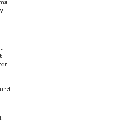
nmal
gy
zu
t
tet
 und
t