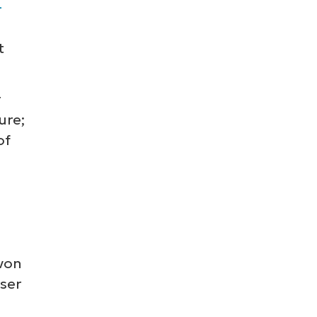
-
t
g
ure;
of
von
ser