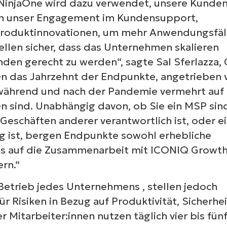
n NinjaOne wird dazu verwendet, unsere Kunde
ken unser Engagement im Kundensupport,
d Produktinnovationen, um mehr Anwendungsfäl
ellen sicher, dass das Unternehmen skalieren
den gerecht zu werden“, sagte Sal Sferlazza,
en das Jahrzehnt der Endpunkte, angetrieben 
e während und nach der Pandemie vermehrt auf
 sind. Unabhängig davon, ob Sie ein MSP sin
Geschäften anderer verantwortlich ist, oder e
g ist, bergen Endpunkte sowohl erhebliche
uns auf die Zusammenarbeit mit ICONIQ Growth
rn.“
Betrieb jedes Unternehmens , stellen jedoch
ür Risiken in Bezug auf Produktivität, Sicherhei
 Mitarbeiter:innen nutzen täglich vier bis fün