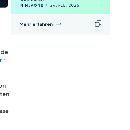
NINJAONE
/
24. FEB. 2025
Mehr erfahren
nde
th
on
sten
ese