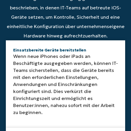
auf
zu
angewendet
an
Gerätestatus,
beschrieben, in denen IT-Teams auf betreute iOS-
alle
schützen,
werden.
den
Anmeldeinformationen
überwachten
indem
Dies
Verwaltungsk
und
Geräte setzen, um Kontrolle, Sicherheit und eine
Geräte
sie
reduziert
trägt
Konfigurationsdetails,
anzuwenden,
die
den
NinjaOne
sodass
einheitliche Konfiguration über unternehmenseigene
sodass
Gerätefunktionalität
manuellen
dazu
IT-
Hardware hinweg aufrechtzuerhalten.
Einschränkungen
per
Aufwand,
bei,
Teams
und
Fernzugriff
beschleunigt
dass
den
Einstellungen
einschränken
die
betreute
Status
Einsatzbereite Geräte bereitstellen
mit
oder
Bereitstellung
iOS-
jedes
Wenn neue iPhones oder iPads an
den
das
und
Geräte
Geräts
Beschäftigte ausgegeben werden, können IT-
Geschäfts-
gesamte
stellt
die
schnell
Teams sicherstellen, dass die Geräte bereits
und
Gerät
sicher,
Unternehmens
von
mit den erforderlichen Einstellungen,
Sicherheitsanforderungen
löschen,
dass
und
einer
in
wenn
Geräte
Compliance-
einheitlichen
Anwendungen und Einschränkungen
Einklang
es
von
Anforderung
Schnittstelle
konfiguriert sind. Dies verkürzt die
stehen.
verloren
Beginn
durchgehen
aus
Einrichtungszeit und ermöglicht es
geht,
an
einhalten.
erfassen
Benutzer:innen, nahezu sofort mit der Arbeit
gestohlen
einheitlich
können.
zu beginnen.
wird
konfiguriert
oder
sind.
gefährdet
ist.