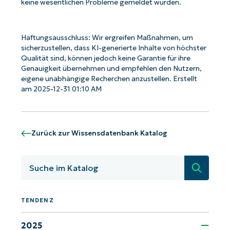
keine wesentlichen Probleme gemeldet wurden.
Haftungsausschluss: Wir ergreifen Maßnahmen, um
sicherzustellen, dass KI-generierte Inhalte von höchster
Qualität sind, können jedoch keine Garantie für ihre
Genauigkeit übernehmen und empfehlen den Nutzern,
Starten Sie mit NinjaOne AI-gesteuerten
eigene unabhängige Recherchen anzustellen. Erstellt
KB-Analysen!
am 2025-12-31 01:10 AM
First
and
last
name*
Zurück zur Wissensdatenbank Katalog
Business
email*
Suche
Phone
number*
TENDENZ
Land
2025