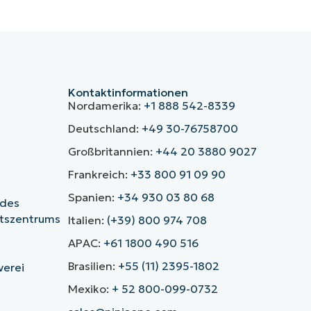
Kontaktinformationen
Nordamerika:
+1 888 542-8339
Deutschland:
+49 30-76758700
Großbritannien:
+44 20 3880 9027
Frankreich:
+33 800 91 09 90
Spanien:
+34 930 03 80 68
 des
itszentrums
Italien:
(+39) 800 974 708
APAC:
+61 1800 490 516
Brasilien:
+55 (11) 2395-1802
verei
Mexiko:
+ 52 800-099-0732