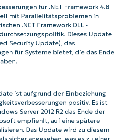
 Sie mit NinjaOne AI-gesteuerten KB-A
rbesserungen für .NET Framework 4.8
iell mit Parallelitätsproblemen in
First
wischen .NET Framework DLL -
and
last
durchsetzungspolitik. Dieses Update
name*
Business
ed Security Update), das
email*
ngen für Systeme bietet, die das Ende
haben.
Phone
number*
Land
date ist aufgrund der Einbeziehung
Company
gkeitsverbesserungen positiv. Es ist
name*
ndows Server 2012 R2 das Ende der
osoft empfiehlt, auf eine spätere
lisieren. Das Update wird zu diesem
s sicher angesehen, was es zu einer