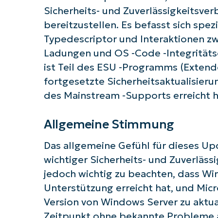
Starten
Sicherheits- und Zuverlässigkeitsve
bereitzustellen. Es befasst sich spez
Typedescriptor und Interaktionen z
Ladungen und OS -Code -Integritäts
ist Teil des ESU -Programms (Extend
fortgesetzte Sicherheitsaktualisieru
des Mainstream -Supports erreicht 
Allgemeine Stimmung
Das allgemeine Gefühl für dieses Up
wichtiger Sicherheits- und Zuverlässi
jedoch wichtig zu beachten, dass Wi
Unterstützung erreicht hat, und Micr
Version von Windows Server zu aktua
Zeitpunkt ohne bekannte Probleme al