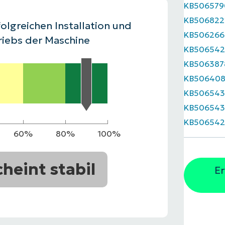
KB506579
RODUKTVORSTELLUNG ANSEHEN
KB506822
VORSTELLUNG ANSEHEN
RODUKTVORSTELLUNG ANSEHEN
PRODUKT-
olgreichen Installation und
KB506266
RODUKTVORSTELLUNG ANSEHEN
riebs der Maschine
KB506542
KB506387
KB506408
KB506543
KB50654
KB506542
60%
80%
100%
cheint stabil
Er