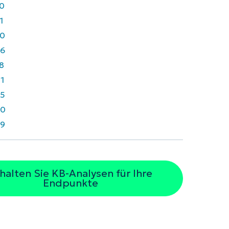
0
1
0
6
8
1
5
30
9
halten Sie KB-Analysen für Ihre
Endpunkte