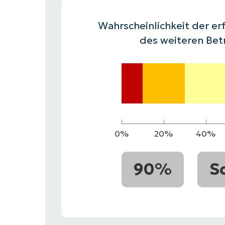
VERTRIEB KONTAKTIEREN
P
VERTRIEB KONTAKTIEREN
VERTRIEB KONTAKTIEREN
PRODUKT
P
Wahrscheinlichkeit der erf
ROADMAP
PLATTFORM
VERTRIEB KONTAKTIEREN
P
des weiteren Bet
0%
20%
40%
90%
S