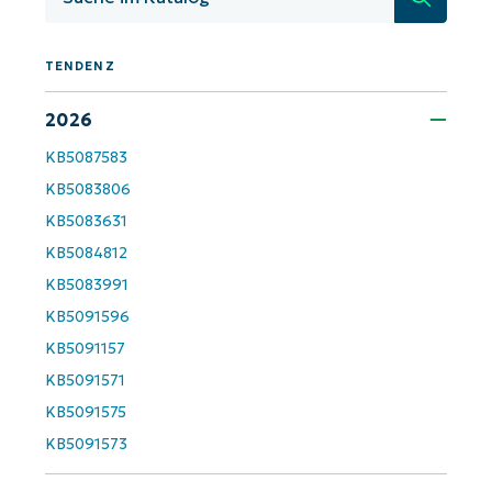
KB-Analysen!
First
TENDENZ
and
last
name*
2026
Business
email*
KB5087583
KB5083806
Phone
number*
KB5083631
KB5084812
Land
KB5083991
KB5091596
Company
name*
KB5091157
KB5091571
KB5091575
KB5091573