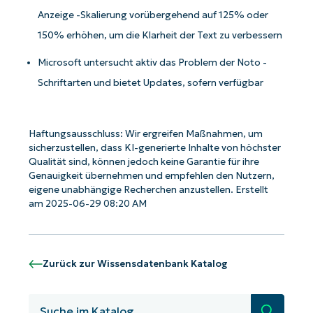
Anzeige -Skalierung vorübergehend auf 125% oder
150% erhöhen, um die Klarheit der Text zu verbessern
Microsoft untersucht aktiv das Problem der Noto -
Schriftarten und bietet Updates, sofern verfügbar
Haftungsausschluss: Wir ergreifen Maßnahmen, um
sicherzustellen, dass KI-generierte Inhalte von höchster
Qualität sind, können jedoch keine Garantie für ihre
Genauigkeit übernehmen und empfehlen den Nutzern,
eigene unabhängige Recherchen anzustellen. Erstellt
am 2025-06-29 08:20 AM
Zurück zur Wissensdatenbank Katalog
Starten Sie mit NinjaOne AI-gesteuerten
Suche