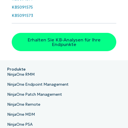
Phone
number*
KB5091575
KB5091573
Land
Company
Erhalten Sie KB-Analysen für Ihre
name*
Endpunkte
Produkte
NinjaOne RMM
NinjaOne Endpoint Management
NinjaOne Patch Management
NinjaOne Remote
NinjaOne MDM
NinjaOne PSA