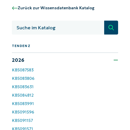
Zurück zur Wissensdatenbank Katalog
Suche
TENDENZ
2026
KB5087583
Starten Sie mit NinjaOne AI-gesteuerten
KB5083806
KB-Analysen!
KB5083631
First
KB5084812
and
KB5083991
last
name*
KB5091596
Business
email*
KB5091157
KB5091571