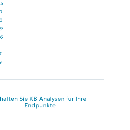
43
0
3
9
6
7
9
halten Sie KB-Analysen für Ihre
Endpunkte