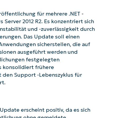
öffentlichung für mehrere .NET -
Server 2012 R2. Es konzentriert sich
 Sie mit NinjaOne AI-gesteuerten KB-A
stabilität und -zuverlässigkeit durch
erungen. Das Update soll einen
First
Anwendungen sicherstellen, die auf
and
last
name*
rsionen ausgeführt werden und
Business
ntlichungen festgelegten
email*
 konsolidiert frühere
t den Support -Lebenszyklus für
Phone
number*
rt.
Land
Company
pdate erscheint positiv, da es sich
name*
ntlichung ohne gemeldete