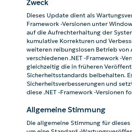
Zweck
Dieses Update dient als Wartungsver
Framework -Versionen unter Windows 
Starten
auf die Aufrechterhaltung der System
kumulative Korrekturen und Verbess
weiteren reibungslosen Betrieb von 
verschiedenen .NET -Framework -Ve
gleichzeitig die in früheren Veröffe
Sicherheitsstandards beibehalten. Es
Sicherheitsverbesserungen und setz
diese .NET -Framework -Versionen fo
Allgemeine Stimmung
Die allgemeine Stimmung für dieses U
um eine Standard -Wartungsveröffe