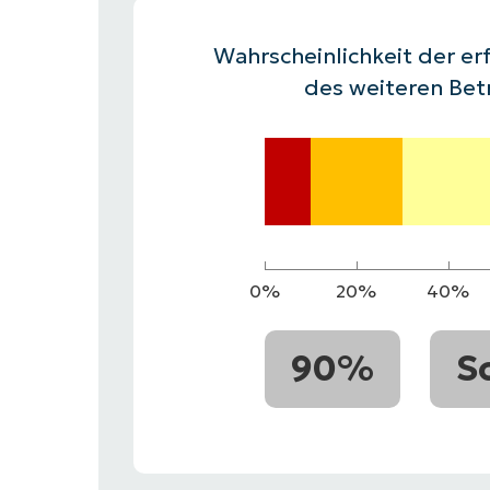
VERTRIEB KONTAKTIEREN
P
VERTRIEB KONTAKTIEREN
VERTRIEB KONTAKTIEREN
PRODUKT
P
Wahrscheinlichkeit der erf
ROADMAP
PLATTFORM
VERTRIEB KONTAKTIEREN
P
des weiteren Bet
0%
20%
40%
90%
S