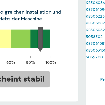
KB50608
RODUKTVORSTELLUNG ANSEHEN
KB506109
VORSTELLUNG ANSEHEN
RODUKTVORSTELLUNG ANSEHEN
PRODUKT-
olgreichen Installation und
KB506223
RODUKTVORSTELLUNG ANSEHEN
riebs der Maschine
KB506082
KB506082
5058502
KB506108
KB506315
5059200
60%
80%
100%
cheint stabil
Er