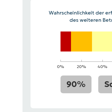
VERTRIEB KONTAKTIEREN
P
VERTRIEB KONTAKTIEREN
VERTRIEB KONTAKTIEREN
PRODUKT
P
Wahrscheinlichkeit der erf
ROADMAP
PLATTFORM
VERTRIEB KONTAKTIEREN
P
des weiteren Bet
0%
20%
40%
90%
S