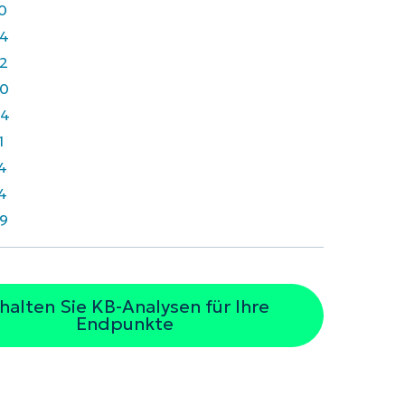
0
4
2
0
64
1
4
4
9
halten Sie KB-Analysen für Ihre
Endpunkte