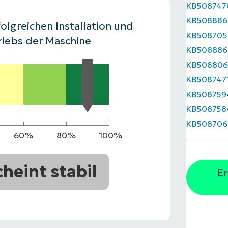
KB508747
RODUKTVORSTELLUNG ANSEHEN
KB508886
VORSTELLUNG ANSEHEN
RODUKTVORSTELLUNG ANSEHEN
PRODUKT-
olgreichen Installation und
KB508705
RODUKTVORSTELLUNG ANSEHEN
riebs der Maschine
KB508886
KB50880
KB508747
KB508759
KB508758
KB508706
60%
80%
100%
cheint stabil
Er