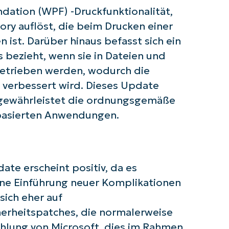
dation (WPF) -Druckfunktionalität,
ry auflöst, die beim Drucken einer
 Sie mit NinjaOne AI-gesteuerten KB-A
 ist. Darüber hinaus befasst sich ein
s bezieht, wenn sie in Dateien und
First
and
betrieben werden, wodurch die
last
name*
 verbessert wird. Dieses Update
Business
d gewährleistet die ordnungsgemäße
email*
-basierten Anwendungen.
Phone
number*
Land
ate erscheint positiv, da es
hne Einführung neuer Komplikationen
Company
name*
sich eher auf
herheitspatches, die normalerweise
ehlung von Microsoft, dies im Rahmen