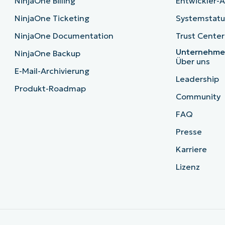
NinjaOne Billing
Entwickler-A
NinjaOne Ticketing
Systemstatu
NinjaOne Documentation
Trust Center
Unternehm
NinjaOne Backup
Über uns
E-Mail-Archivierung
Leadership
Produkt-Roadmap
Community
FAQ
Presse
Karriere
Lizenz