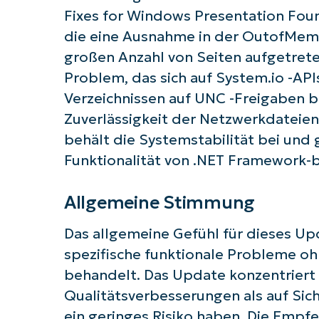
Fixes for Windows Presentation Foun
die eine Ausnahme in der OutofMemo
Starten
großen Anzahl von Seiten aufgetreten
Problem, das sich auf System.io -API
Verzeichnissen auf UNC -Freigaben 
Zuverlässigkeit der Netzwerkdateien
behält die Systemstabilität bei un
Funktionalität von .NET Framework
Allgemeine Stimmung
Das allgemeine Gefühl für dieses Upd
spezifische funktionale Probleme o
behandelt. Das Update konzentriert 
Qualitätsverbesserungen als auf Sic
ein geringes Risiko haben. Die Empf