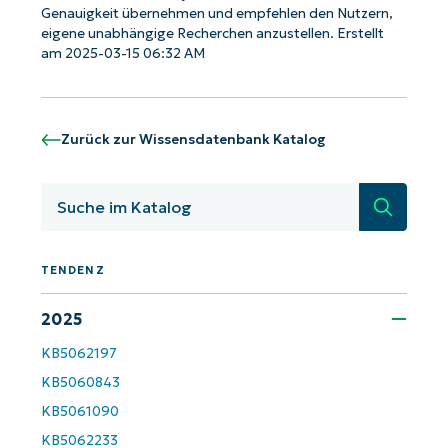
Genauigkeit übernehmen und empfehlen den Nutzern,
eigene unabhängige Recherchen anzustellen. Erstellt
am 2025-03-15 06:32 AM
Starten Sie mit NinjaOne AI-gesteuerten
KB-Analysen!
First
Zurück zur Wissensdatenbank Katalog
and
last
name*
Suche
Business
email*
TENDENZ
Phone
number*
2025
Land
KB5062197
KB5060843
Company
KB5061090
name*
KB5062233