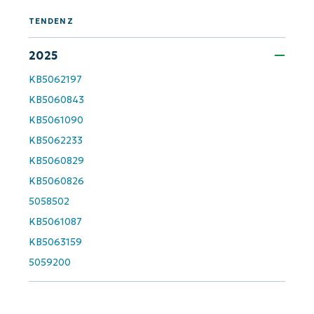
First
and
TENDENZ
last
name*
2025
Business
email*
KB5062197
KB5060843
Phone
number*
KB5061090
KB5062233
KB5060829
Land
KB5060826
5058502
Company
name*
KB5061087
KB5063159
5059200