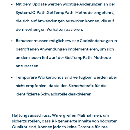
Mit dem Update werden wichtige Änderungen an der
System.IO.Path.GetTempPath-Methode eingeführt,
die sich auf Anwendungen auswirken können, die auf
dem vorherigen Verhalten basieren.
Benutzer müssen möglicherweise Codeänderungen in
betroffenen Anwendungen implementieren, um sich
an den neuen Entwurf der GetTempPath-Methode
anzupassen.
Temporäre Workarounds sind verfügbar, werden aber
Starten Sie mit NinjaOne AI-gesteuerten
nicht empfohlen, da sie den Sicherheitsfix für die
KB-Analysen!
identifizierte Schwachstelle deaktivieren.
First
and
last
name*
Haftungsausschluss: Wir ergreifen Maßnahmen, um
sicherzustellen, dass KI-generierte Inhalte von höchster
Business
Qualität sind, können jedoch keine Garantie für ihre
email*