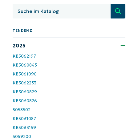
Suche
Land
Company
TENDENZ
name*
2025
KB5062197
KB5060843
KB5061090
KB5062233
KB5060829
KB5060826
5058502
KB5061087
KB5063159
5059200