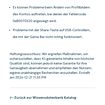
Es können Probleme beim Ändern von Profilbildern
des Kontos auftreten, bei denen der Fehlercode
0x80070520 angezeigt wird.
Probleme mit der Share-Taste auf USB-Controllern,
die mit der Game Bar nicht richtig funktioniert.
Starten Sie mit NinjaOne AI-gesteuerten
KB-Analysen!
Haftungsausschluss: Wir ergreifen Maßnahmen, um
sicherzustellen, dass KI-generierte Inhalte von höchster
Qualität sind, können jedoch keine Garantie für ihre
First
and
Genauigkeit übernehmen und empfehlen den Nutzern,
last
name*
eigene unabhängige Recherchen anzustellen. Erstellt
am 2024-12-21 11:55 PM
Business
email*
Phone
Zurück zur Wissensdatenbank Katalog
number*