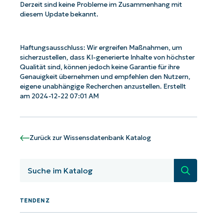
Derzeit sind keine Probleme im Zusammenhang mit
diesem Update bekannt.
Haftungsausschluss: Wir ergreifen Maßnahmen, um
sicherzustellen, dass KI-generierte Inhalte von höchster
Starten Sie mit NinjaOne AI-gesteuerten
Qualität sind, können jedoch keine Garantie für ihre
Genauigkeit übernehmen und empfehlen den Nutzern,
KB-Analysen!
eigene unabhängige Recherchen anzustellen. Erstellt
am 2024-12-22 07:01 AM
First
and
last
name*
Business
Zurück zur Wissensdatenbank Katalog
email*
Suche
Phone
number*
TENDENZ
Land