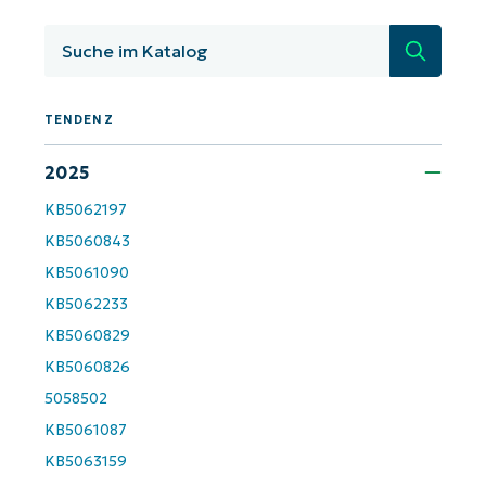
KB-Analysen!
Suche
First
and
last
name*
TENDENZ
Business
email*
2025
KB5062197
Phone
number*
KB5060843
KB5061090
Land
KB5062233
KB5060829
Company
KB5060826
name*
5058502
KB5061087
KB5063159