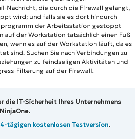
il-Nachricht, die durch die Firewall gelangt,
pt wird; und falls sie es dort hindurch
irenprogramm der Arbeitsstation gestoppt
 auf der Workstation tatsächlich einen Fuß
den, wenn es auf der Workstation läuft, da es
rtet sind. Suchen Sie nach Verbindungen zu
ziehungen zu feindseligen Aktivitäten und
ress-Filterung auf der Firewall.
Sehen Sie NinjaOne i
r die IT-Sicherheit Ihres Unternehmens
 NinjaOne.
Aktion
 14-tägigen kostenlosen Testversion
.