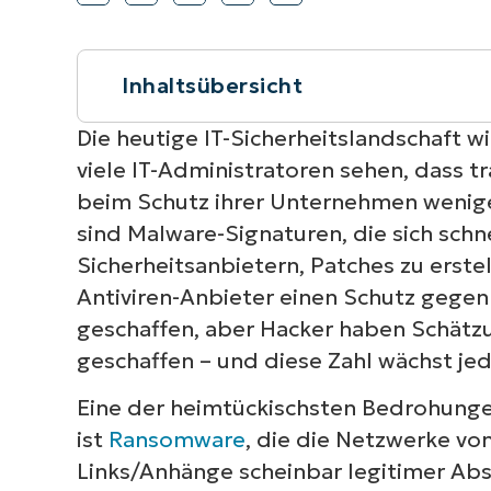
VERTRIEB KONTAKTIEREN
P
VERTRIEB KONTAKTIEREN
VERTRIEB KONTAKTIEREN
PRODUKT
P
ROADMAP
PLATTFORM
VERTRIEB KONTAKTIEREN
P
Inhaltsübersicht
Kurzüberblick
Die heutige IT-Sicherheitslandschaft w
viele IT-Administratoren sehen, dass 
beim Schutz ihrer Unternehmen weniger
sind Malware-Signaturen, die sich schne
Sicherheitsanbietern, Patches zu erste
Antiviren-Anbieter einen Schutz gegen
geschaffen, aber Hacker haben Schätzu
geschaffen – und diese Zahl wächst jed
Eine der heimtückischsten Bedrohun
ist
Ransomware
, die die Netzwerke vo
Links/Anhänge scheinbar legitimer Absen