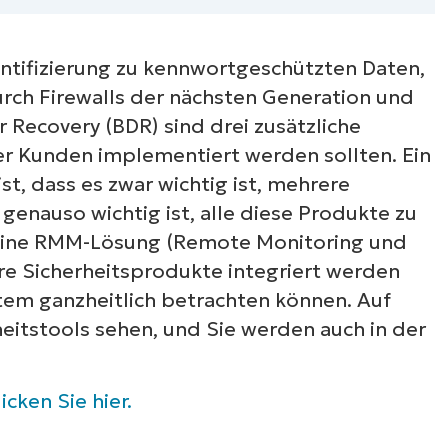
ehen Sie sich unsere On-Demand-Demos an u
ahren Sie, wie NinjaOne IT-Aufgaben wie Endpu
ntifizierung zu kennwortgeschützten Daten,
anagement, Patching, MDM, Ticketing und me
durch Firewalls der nächsten Generation und
vereinfacht
 Recovery (BDR) sind drei zusätzliche
er Kunden implementiert werden sollten. Ein
Demos ansehen
ist, dass es zwar wichtig ist, mehrere
genauso wichtig ist, alle diese Produkte zu
ie eine RMM-Lösung (Remote Monitoring und
re Sicherheitsprodukte integriert werden
tem ganzheitlich betrachten können. Auf
heitstools sehen, und Sie werden auch in der
icken Sie hier.