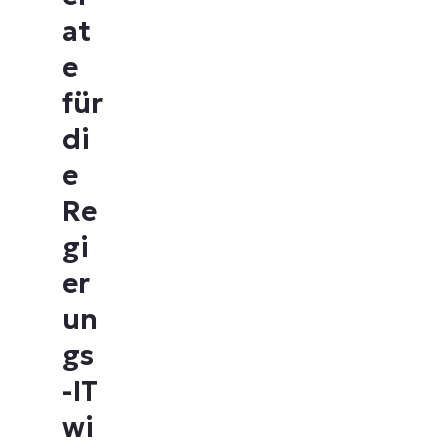
at
e
für
di
e
Re
gi
er
un
gs
-IT
wi