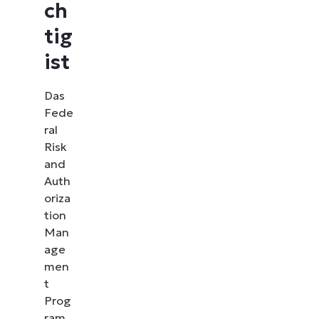
ch
tig
ist
Das
Fede
ral
Risk
and
Auth
oriza
tion
Man
age
men
t
Prog
ram