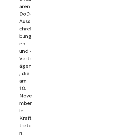
aren
DoD-
Auss
chrei
bung
en
und -
Vertr
ägen
, die
am
10.
Nove
mber
in
Kraft
trete
n,