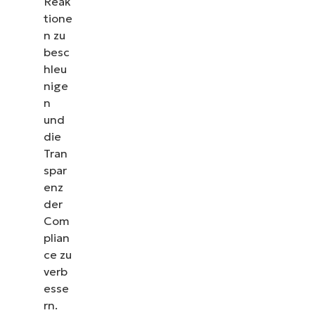
Reak
tione
n zu
besc
hleu
nige
n
und
die
Tran
spar
enz
der
Com
plian
ce zu
verb
esse
rn.