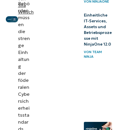
VON
NINJAONE
Behö
Sila
rden
Blick in
Willsch
Einheitliche
müss
die
IT-Services,
en
Assets und
Zukunft
die
Betriebsproze
stren
sse mit
NinjaOne 12.0
ge
Einh
VON
TEAM
NINJA
altun
g
der
föde
ralen
Cybe
rsich
erhei
tssta
ndar
ds