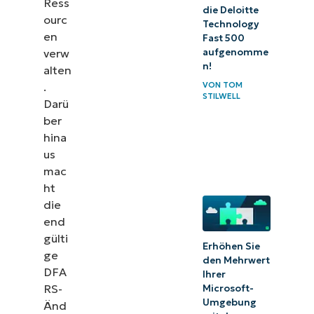
Ress
die Deloitte
ourc
Technology
en
Fast 500
verw
aufgenomme
n!
alten
.
VON
TOM
STILWELL
Darü
ber
hina
us
mac
ht
die
end
gülti
Erhöhen Sie
ge
den Mehrwert
DFA
Ihrer
RS-
Microsoft-
Umgebung
Änd