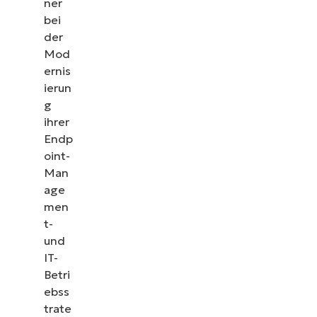
ner
bei
der
Mod
ernis
ierun
g
ihrer
Endp
oint-
Man
age
men
t-
und
IT-
Betri
ebss
trate