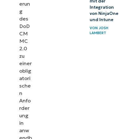
mit der
erun
Integration
g
von NinjaOne
des
und Intune
DoD
VON
JOSH
CM
LAMBERT
MC
2.0
zu
einer
oblig
atori
sche
n
Anfo
rder
ung
in
anw
endb