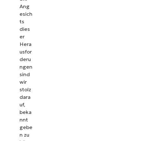
Ang
esich
ts
dies
er
Hera
usfor
deru
ngen
sind
wir
stolz
dara
uf,
beka
nnt
gebe
n zu