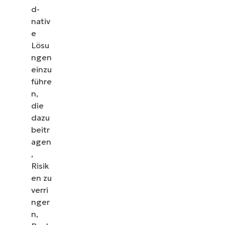
erfahren Sie, wie NinjaOne IT-Aufgaben wie
d-
Endpunkt-Management, Patching, MDM,
nativ
Ticketing und mehr vereinfacht
e
Lösu
Demos ansehen
ngen
einzu
führe
n,
die
dazu
beitr
agen
,
Risik
en zu
verri
nger
n,