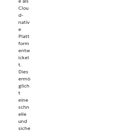
e als
Clou
d-
nativ
e
Platt
form
entw
ickel
t.
Dies
ermö
glich
t
eine
schn
elle
und
siche