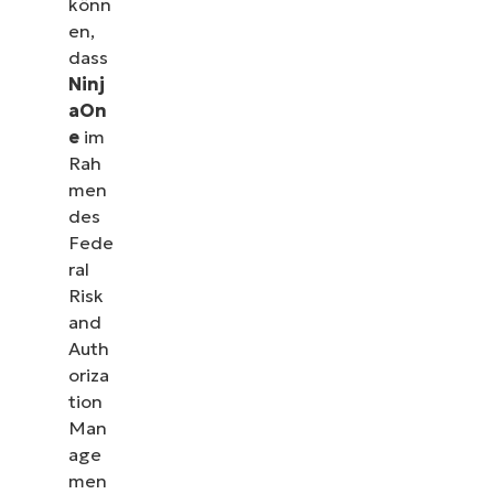
könn
en,
dass
Ninj
aOn
e
im
Rah
men
des
Fede
ral
Risk
and
Auth
oriza
tion
Man
age
men