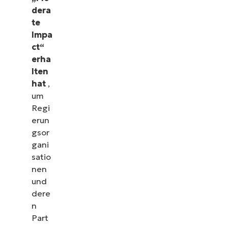
dera
te
Impa
ct“
erha
lten
hat
,
um
Regi
erun
gsor
gani
satio
nen
und
dere
n
Part