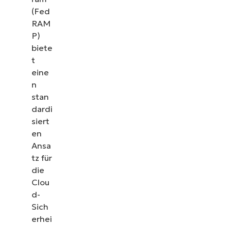
(Fed
RAM
P)
biete
t
eine
n
stan
dardi
siert
en
Ansa
tz für
die
Clou
d-
Sich
erhei