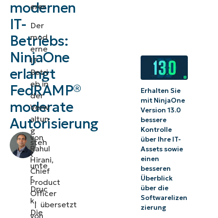
modernen
erer
Regierungs-
IT-
Der
IT wichtig
mod
Betriebs:
ist
erne
NinjaOne
IT-
Der Wert
erlangt
Betri
von
eb in
FedRAMP®
Erhalten Sie
FedRAMP
der
mit NinjaOne
moderate
Verw
für den
Version 13.0
altun
Autorisierung
bessere
öffentlichen
g
Kontrolle
Sektor
von
über Ihre IT-
steh
Rahul
Assets sowie
t
Vereinfachung
einen
Hirani,
unte
besseren
Chief
der
r
Überblick
Product
Compliance
Druc
über die
Officer
Softwarelizen
k.
ohne
|
übersetzt
zierung
Die
Komplexität
von