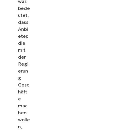
was
bede
utet,
dass
Anbi
eter,
die
mit
der
Regi
erun
g
Gesc
häft
e
mac
hen
wolle
n,