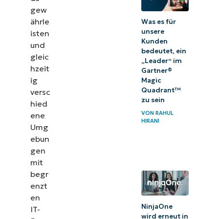
gew
ährle
Was es für
unsere
isten
Kunden
und
bedeutet, ein
gleic
„Leader“ im
hzeit
Gartner®
ig
Magic
Quadrant™
versc
zu sein
hied
VON
RAHUL
ene
HIRANI
Umg
ebun
gen
mit
begr
enzt
en
NinjaOne
IT-
wird erneut in