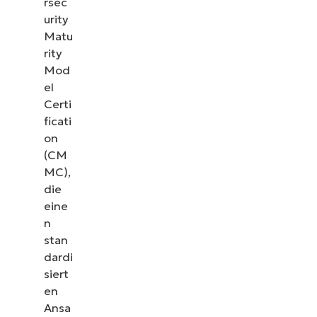
rsec
urity
Matu
rity
Mod
el
Certi
ficati
on
(CM
MC),
die
eine
n
stan
dardi
siert
en
Ansa