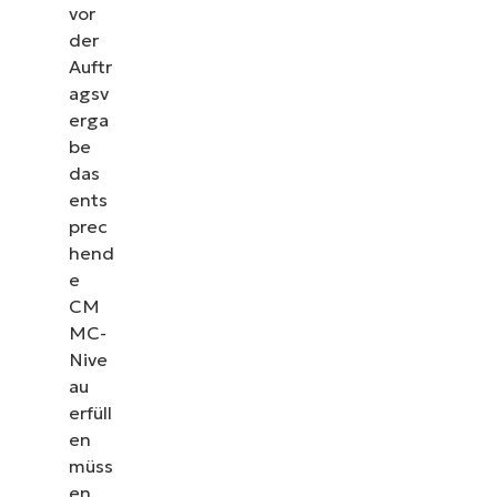
vor
der
Auftr
agsv
erga
be
das
ents
prec
hend
e
CM
MC-
Nive
au
erfüll
en
müss
en.