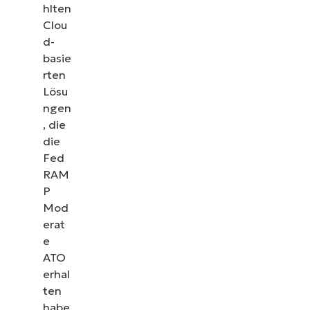
hlten
Clou
d-
basie
rten
Lösu
ngen
, die
die
Fed
RAM
P
Mod
erat
e
ATO
erhal
ten
habe