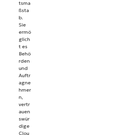
tsma
ßsta
b.
Sie
ermö
glich
t es
Behö
rden
und
Auftr
agne
hmer
n,
Sehen Sie NinjaOne in
vertr
Aktion
auen
swür
dige
Sehen Sie sich unsere On-Demand-Demos an und
Clou