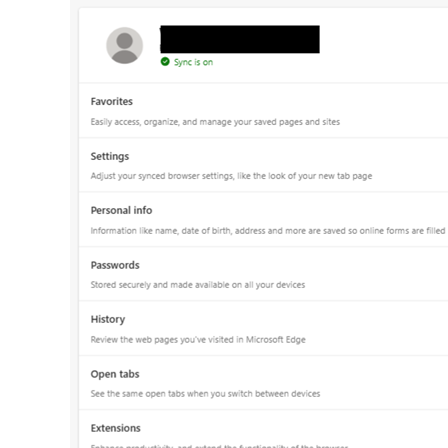
S
erf
M