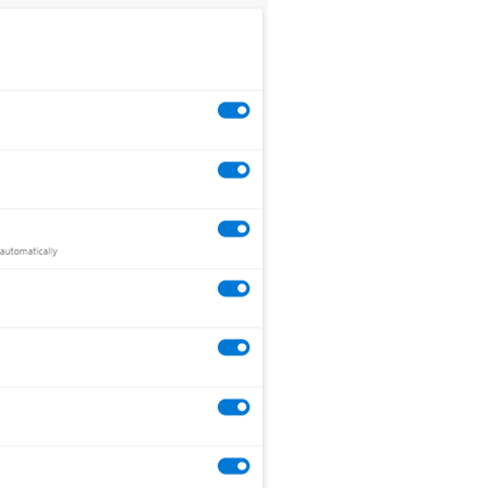
ehen Sie sich unsere On-Demand-Demos an u
ahren Sie, wie NinjaOne IT-Aufgaben wie Endpu
anagement, Patching, MDM, Ticketing und me
vereinfacht
Demos ansehen