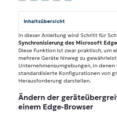
VERTRIEB KONTAKTIEREN
P
VERTRIEB KONTAKTIEREN
VERTRIEB KONTAKTIEREN
PRODUKT
P
ROADMAP
PLATTFORM
VERTRIEB KONTAKTIEREN
P
Inhaltsübersicht
Kurzüberblick
In dieser Anleitung wird Schritt für Sc
Synchronisierung des Microsoft Edge
Ändern der geräteübergreifenden Sync
Diese Funktion ist zwar praktisch, um 
mehrere Geräte hinweg zu gewährleiste
Zusätzliche Überlegungen bei der Ände
Unternehmensumgebungen, in denen 
Edge-Browsers
standardisierte Konfigurationen von g
Herausforderung darstellen.
Verwalten der geräteübergreifenden S
Ändern der geräteübergrei
einem Edge-Browser