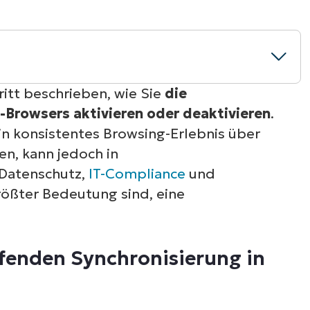
RODUKTVORSTELLUNG ANSEHEN
VORSTELLUNG ANSEHEN
RODUKTVORSTELLUNG ANSEHEN
PRODUKT-
RODUKTVORSTELLUNG ANSEHEN
hritt beschrieben, wie Sie
die
-Browsers aktivieren oder deaktivieren
.
hronisierung in einem Edge-Browser
ein konsistentes Browsing-Erlebnis über
n, kann jedoch in
rung der Synchronisierung des Microsoft
Datenschutz,
IT-Compliance
und
rößter Bedeutung sind, eine
ynchronisierung in Microsoft Edge
fenden Synchronisierung in