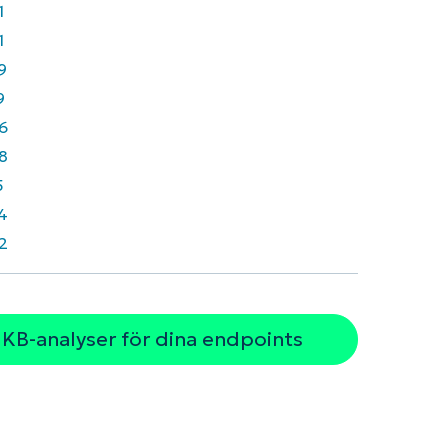
1
1
9
9
6
8
5
4
2
 KB-analyser för dina endpoints