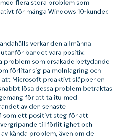
u med flera stora problem som
Business
email*
ativt för många Windows 10-kunder.
Phone
number*
Country
handahålls verkar den allmänna
tanför bandet vara positiv.
Company
ska problem som orsakade betydande
name*
om förlitar sig på molnlagring och
att Microsoft proaktivt släpper en
 snabbt lösa dessa problem betraktas
agemang för att ta itu med
örandet av den senaste
som ett positivt steg för att
rgripande tillförlitlighet och
n av kända problem, även om de