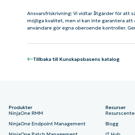
Ansvarsfriskrivning: Vi vidtar åtgärder för att 
möjliga kvalitet, men vi kan inte garantera a
användare gör egna oberoende kontroller. G
Tillbaka till Kunskapsbasens katalog
Produkter
Resurser
NinjaOne RMM
Resurscente
NinjaOne Endpoint Management
Blogg
NinjaOne Patch Management
IT Hub