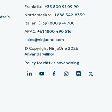
Frankrike:
+33 800 91 09 90
Nordamerika:
+1 888 542-8339
ntre’s
Italien:
(+39) 800 974 708
APAC:
+61 1800 490 516
sales@ninjaone.com
© Copyright NinjaOne 2026
Användarvillkor
Policy för rättvis användning