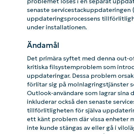
problemet löses i en separat uppdat
senaste servicestackuppdateringen (
uppdateringsprocessens tillförlitlig
under installationen.
Ändamål
Det primära syftet med denna out-o
kritiska filsystemproblem som introd
uppdateringar. Dessa problem orsa
förlitar sig på molnlagringstjänste
Outlook-användare som lagrar sina d
inkluderar också den senaste servic
tillförlitligheten för själva uppdat
K
ett känt problem där vissa enheter 
inte kunde stängas av eller gå i vil