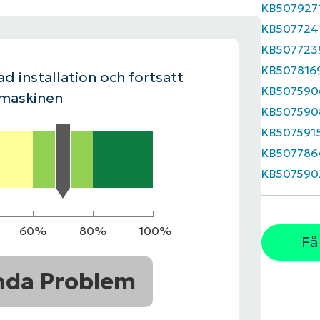
KB507927
KB507724
LINGSPLAN
PLATTFORM
KB507723
KB507816
d installation och fortsatt
KB507590
 maskinen
KB507590
KB507591
KB507786
KB507590
60%
80%
100%
Få
nda Problem