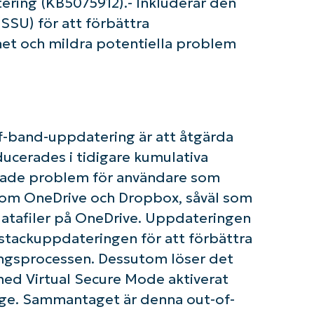
ering (KB5075912).- Inkluderar den
SSU) för att förbättra
het och mildra potentiella problem
f-band-uppdatering är att åtgärda
ucerades i tidigare kumulativa
kade problem för användare som
r som OneDrive och Dropbox, såväl som
atafiler på OneDrive. Uppdateringen
estackuppdateringen för att förbättra
eringsprocessen. Dessutom löser det
om igång med NinjaOne AI-drivna KB-analyse
First
med Virtual Secure Mode aktiverat
and
last
oläge. Sammantaget är denna out-of-
name*