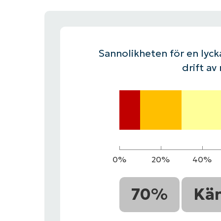
KONTAKTA OSS
KONTAKTA OSS
SE DEMO
SE DEMO
HAND
KONTAKTA OSS
SE DEMO
Sannolikheten för en lycka
drift av
0%
20%
40%
70%
Kä