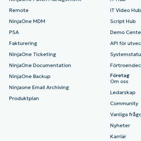
Remote
IT Video Hu
NinjaOne MDM
Script Hub
PSA
Demo Cente
Fakturering
API för utve
NinjaOne Ticketing
Systemstatu
NinjaOne Documentation
Förtroendec
Företag
NinjaOne Backup
Om oss
Ninjaone Email Archiving
Ledarskap
Produktplan
Community
Vanliga fråg
Nyheter
Karriär