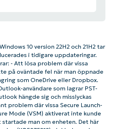
Windows 10 version 22H2 och 21H2 tar
ucerades i tidigare uppdateringar.
rar: - Att lösa problem där vissa
tötte på oväntade fel när man öppnade
 lagring som OneDrive eller Dropbox.
 Outlook-användare som lagrar PST-
Outlook hängde sig och misslyckas
änt problem där vissa Secure Launch-
ure Mode (VSM) aktiverat inte kunde
llet startade man om enheten. Det här