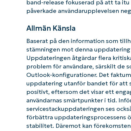
band-release fokuserad på att ta it
påverkade användarupplevelsen neg
Allmän Känsla
Baserat på den information som till
stämningen mot denna uppdatering u
Uppdateringen åtgärdar flera kriti
problem för användare, särskilt de s
Outlook-konfigurationer. Det faktum 
uppdatering utanför bandet för att
positivt, eftersom det visar ett eng
användarnas smärtpunkter i tid. Inf
servicestackuppdateringen ses också 
förbättra uppdateringsprocessens öve
stabilitet. Däremot kan förekomste