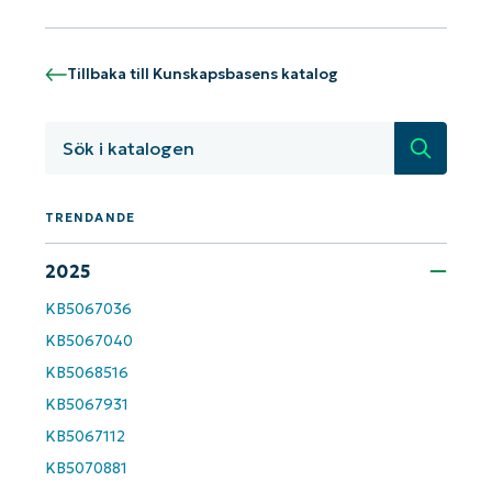
Tillbaka till Kunskapsbasens katalog
Sök
TRENDANDE
Kom igång med NinjaOne AI-drivna
KB-analyser!
2025
First
and
last
KB5067036
name*
KB5067040
Business
email*
KB5068516
KB5067931
Phone
KB5067112
number*
KB5070881