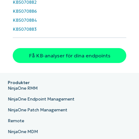
KB5070882
Country
KB5070886
KB5070884
Company
name*
KB5070883
Få KB-analyser för dina endpoints
Produkter
NinjaOne RMM
NinjaOne Endpoint Management
NinjaOne Patch Management
Remote
NinjaOne MDM