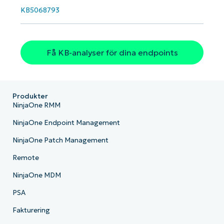
KB5068793
Få KB-analyser för dina endpoints
Produkter
NinjaOne RMM
NinjaOne Endpoint Management
NinjaOne Patch Management
Remote
NinjaOne MDM
PSA
Fakturering