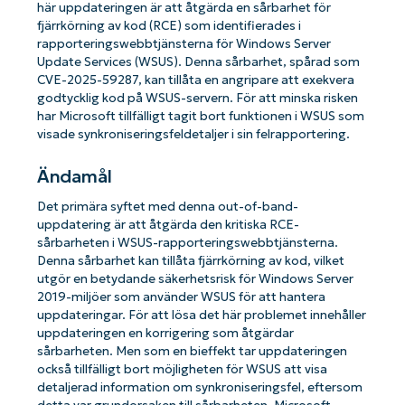
här uppdateringen är att åtgärda en sårbarhet för
fjärrkörning av kod (RCE) som identifierades i
rapporteringswebbtjänsterna för Windows Server
Update Services (WSUS). Denna sårbarhet, spårad som
CVE-2025-59287, kan tillåta en angripare att exekvera
godtycklig kod på WSUS-servern. För att minska risken
har Microsoft tillfälligt tagit bort funktionen i WSUS som
visade synkroniseringsfeldetaljer i sin felrapportering.
Ändamål
Det primära syftet med denna out-of-band-
uppdatering är att åtgärda den kritiska RCE-
sårbarheten i WSUS-rapporteringswebbtjänsterna.
Denna sårbarhet kan tillåta fjärrkörning av kod, vilket
utgör en betydande säkerhetsrisk för Windows Server
2019-miljöer som använder WSUS för att hantera
uppdateringar. För att lösa det här problemet innehåller
uppdateringen en korrigering som åtgärdar
sårbarheten. Men som en bieffekt tar uppdateringen
också tillfälligt bort möjligheten för WSUS att visa
detaljerad information om synkroniseringsfel, eftersom