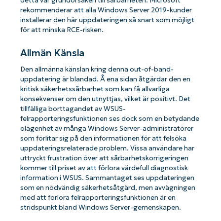
detta var grundorsaken till sårbarheten. Microsoft
rekommenderar att alla Windows Server 2019-kunder
installerar den här uppdateringen så snart som möjligt
för att minska RCE-risken.
Allmän Känsla
Den allmänna känslan kring denna out-of-band-
uppdatering är blandad. Å ena sidan åtgärdar den en
kritisk säkerhetssårbarhet som kan få allvarliga
konsekvenser om den utnyttjas, vilket är positivt. Det
tillfälliga borttagandet av WSUS-
felrapporteringsfunktionen ses dock som en betydande
olägenhet av många Windows Server-administratörer
som förlitar sig på den informationen för att felsöka
uppdateringsrelaterade problem. Vissa användare har
uttryckt frustration över att sårbarhetskorrigeringen
kommer till priset av att förlora värdefull diagnostisk
information i WSUS. Sammantaget ses uppdateringen
som en nödvändig säkerhetsåtgärd, men avvägningen
med att förlora felrapporteringsfunktionen är en
stridspunkt bland Windows Server-gemenskapen.