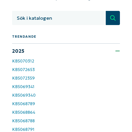
KB-analyser!
First
and
last
Sök
name*
Business
email*
TRENDANDE
Phone
number*
2025
KB5070312
Country
KB5072653
KB5072359
Company
name*
KB5069341
KB5069340
KB5068789
KB5068864
KB5068788
KB5068791