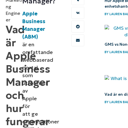
Manager?
Marketi
Hur Apple B
ng
enhetshant
Engine
Apple
BY
LAUREN BA
er
Business
Vad
Manager
(ABM)
är
är en
GMS vs Non-
omfattande
Apple
BY
LAUREN BA
webbaserad
Business
portal
som
Manager
utformats
av
och
Vad är en d
Apple
BY
LAUREN BA
hur
för
att ge
fungerar
organisationer