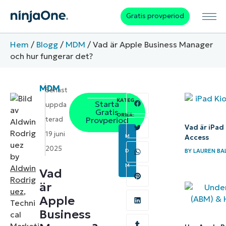
Gratis provperiod
Hem
/
Blogg
/
MDM
/
Vad är Apple Business Manager
och hur fungerar det?
MDM
Senast
KATEG
Starta
uppda
Gratis
ORIER:
terad
Provperiod
Vad är iPad
19 juni
M
Access
2025
BY
LAUREN BA
D
by
M
Aldwin
Vad
Rodrig
är
uez
,
Apple
Techni
Business
cal