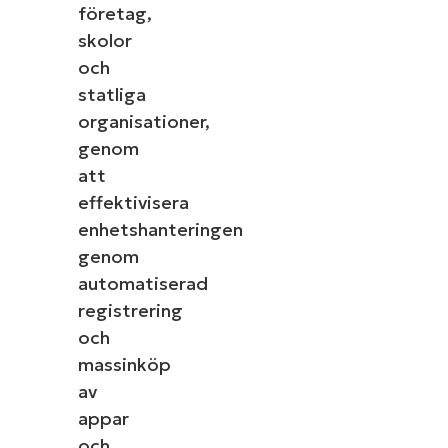
företag,
skolor
och
statliga
organisationer,
genom
att
effektivisera
Starta en gratis provperiod med den 
enhetshanteringen
IT Management enlig
genom
Det behövs inget kreditkort, full åtkomst 
First
automatiserad
and
registrering
last
name*
och
Business
email*
massinköp
av
Phone
appar
number*
och