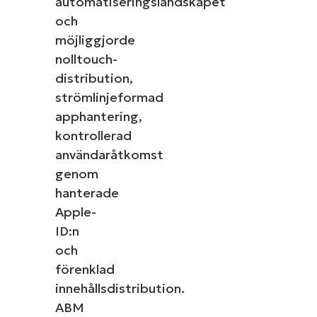
automatiseringslandskapet
och
möjliggjorde
nolltouch-
distribution,
strömlinjeformad
apphantering,
kontrollerad
användaråtkomst
genom
hanterade
Apple-
ID:n
och
förenklad
innehållsdistribution.
ABM