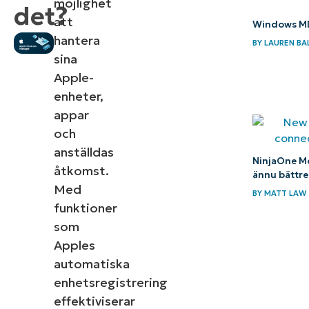
möjlighet
det?
att
Windows MD
hantera
BY
LAUREN BA
sina
Apple-
enheter,
appar
och
anställdas
NinjaOne Mo
åtkomst.
ännu bättre
Med
BY
MATT LAW
funktioner
som
Apples
automatiska
enhetsregistrering
effektiviserar