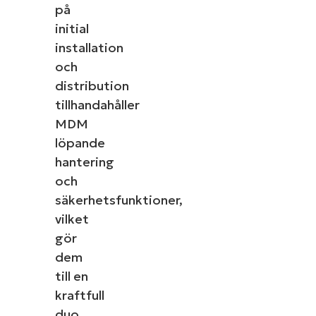
på
initial
installation
och
distribution
tillhandahåller
MDM
löpande
hantering
och
säkerhetsfunktioner,
vilket
gör
dem
till en
kraftfull
duo