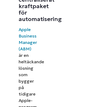
kraftpaket
för
automatisering
Apple
Business
Manager
(ABM)
är en
heltäckande
lösning
som
bygger
på
tidigare
Apple-
program