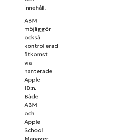
Country
innehåll.
ABM
Company
möjliggör
name*
också
kontrollerad
åtkomst
Se NinjaOne in 
via
hanterade
Apple-
Bläddra bland våra on-demand-demonstrationer för at
uppgifter som hantering av enheter, patchning, M
ID:n.
mer.
Både
ABM
Utforska demos
och
Apple
School
Manager