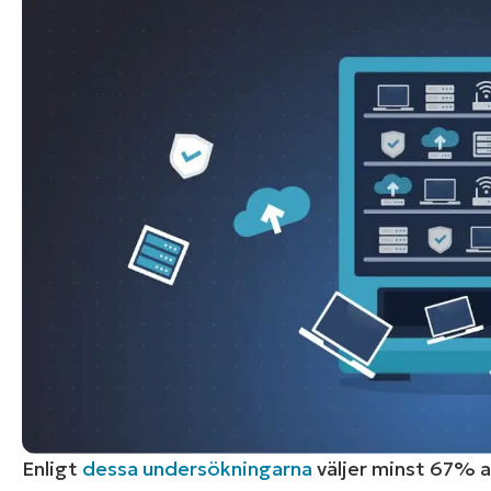
KONTAKTA OSS
KONTAKTA OSS
SE DEMO
SE DEMO
HAND
KONTAKTA OSS
SE DEMO
Enligt
dessa undersökningarna
väljer minst 67% 