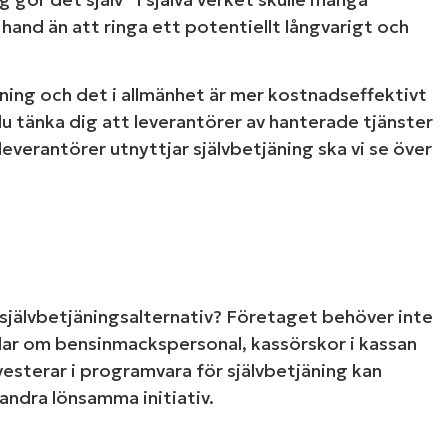
et behövs inget kreditkort, full åtkomst till alla funktione
and än att ringa ett potentiellt långvarigt och
First
and
last
name*
ing och det i allmänhet är mer kostnadseffektivt
Business
du tänka dig att leverantörer av hanterade tjänster
email*
-leverantörer utnyttjar självbetjäning ska vi se över
Phone
number*
Country
Company
name*
jälvbetjäningsalternativ? Företaget behöver inte
alar om bensinmackspersonal, kassörskor i kassan
nvesterar i programvara för självbetjäning kan
andra lönsamma initiativ.