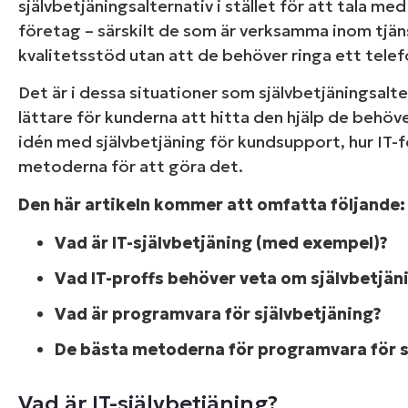
självbetjäningsalternativ i stället för att tala 
företag – särskilt de som är verksamma inom tjän
kvalitetsstöd utan att de behöver ringa ett tele
Det är i dessa situationer som självbetjäningsalt
lättare för kunderna att hitta den hjälp de behöver 
idén med självbetjäning för kundsupport, hur IT
metoderna för att göra det.
Den här artikeln kommer att omfatta följande:
Vad är IT-självbetjäning (med exempel)?
Vad IT-proffs behöver veta om självbetj
Vad är programvara för självbetjäning?
De bästa metoderna för programvara för s
Vad är IT-självbetjäning?