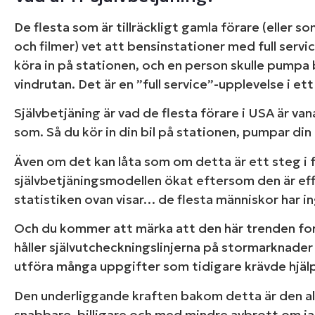
De flesta som är tillräckligt gamla förare (eller s
och filmer) vet att bensinstationer med full serv
köra in på stationen, och en person skulle pumpa 
vindrutan. Det är en ”full service”-upplevelse i ett
Självbetjäning är vad de flesta förare i USA är van
som. Så du kör in din bil på stationen, pumpar di
Även om det kan låta som om detta är ett steg i fel
självbetjäningsmodellen ökat eftersom den är e
statistiken ovan visar… de flesta människor har 
Och du kommer att märka att den här trenden fort
håller självutcheckningslinjerna på stormarknader
utföra många uppgifter som tidigare krävde hjälp a
Starta en
Den underliggande kraften bakom detta är den al
snabbare, billigare och med mindre avbrott om jag 