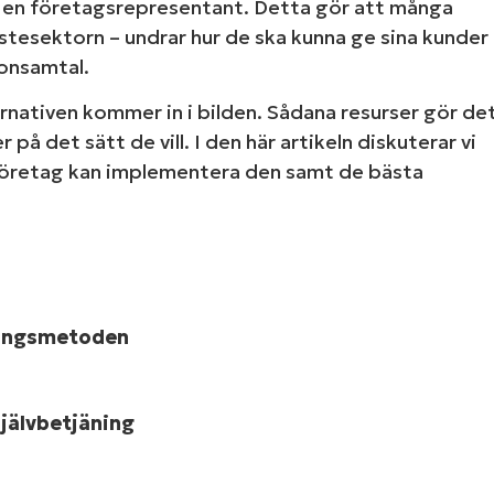
med en företagsrepresentant. Detta gör att många
stesektorn – undrar hur de ska kunna ge sina kunder
fonsamtal.
ernativen kommer in i bilden. Sådana resurser gör de
på det sätt de vill. I den här artikeln diskuterar vi
-företag kan implementera den samt de bästa
äningsmetoden
jälvbetjäning