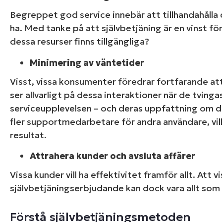
Begreppet god service innebär att tillhandahålla 
ha. Med tanke på att självbetjäning är en vinst för al
dessa resurser finns tillgängliga?
Minimering av väntetider
Visst, vissa konsumenter föredrar fortfarande at
ser allvarligt på dessa interaktioner när de tvinga
serviceupplevelsen – och deras uppfattning om di
fler supportmedarbetare för andra användare, vil
resultat.
Attrahera kunder och avsluta affärer
Bläddra blan
Vissa kunder vill ha effektivitet framför allt. A
förenklar
självbetjäningserbjudande kan dock vara allt som k
Förstå självbetjäningsmetoden