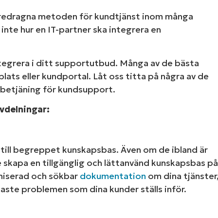
 demos
 föredragna metoden för kundtjänst inom många
 inte hur en IT-partner ska integrera en
 integrera i ditt supportutbud. Många av de bästa
plats eller kundportal. Låt oss titta på några av de
lvbetjäning för kundsupport.
avdelningar:
r till begreppet kunskapsbas. Även om de ibland är
e skapa en tillgänglig och lättanvänd kunskapsbas på
aniserad och sökbar
dokumentation
om dina tjänster
gaste problemen som dina kunder ställs inför.