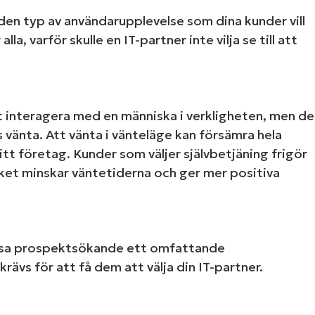
den typ av användarupplevelse som dina kunder vill
la, varför skulle en IT-partner inte vilja se till att
t interagera med en människa i verkligheten, men de
s vänta. Att vänta i vänteläge kan försämra hela
tt företag. Kunder som väljer självbetjäning frigör
ket minskar väntetiderna och ger mer positiva
Se NinjaOne in actio
d våra on-demand-demonstrationer för att se
tt visa prospektsökande ett omfattande
 IT-uppgifter som hantering av enheter, patch
rävs för att få dem att välja din IT-partner.
ärendehantering och mycket mer.