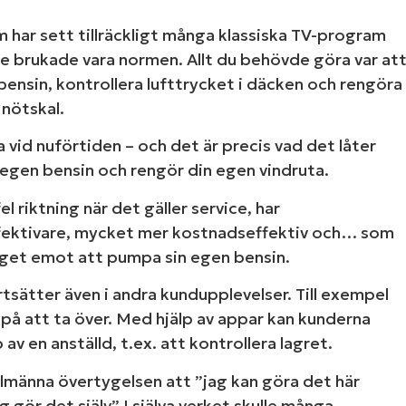
om har sett tillräckligt många klassiska TV-program
ice brukade vara normen. Allt du behövde göra var at
bensin, kontrollera lufttrycket i däcken och rengöra
 nötskal.
a vid nuförtiden – och det är precis vad det låter
n egen bensin och rengör din egen vindruta.
 riktning när det gäller service, har
ffektivare, mycket mer kostnadseffektiv och… som
inget emot att pumpa sin egen bensin.
sätter även i andra kundupplevelser. Till exempel
 på att ta över. Med hjälp av appar kan kunderna
v en anställd, t.ex. att kontrollera lagret.
 gratis provperiod med den ledande plattfor
lmänna övertygelsen att ”jag kan göra det här
Management enligt G2​
gör det själv” I själva verket skulle många