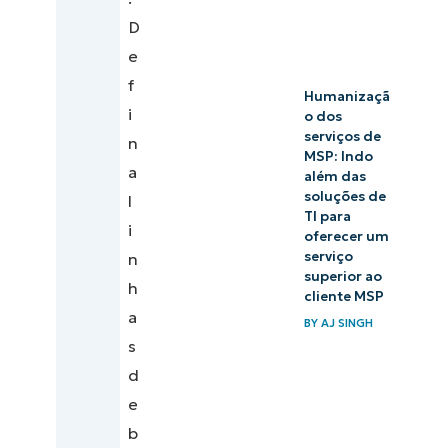
D
e
f
Humanizaçã
i
o dos
serviços de
n
MSP: Indo
a
além das
soluções de
l
TI para
i
oferecer um
serviço
n
superior ao
h
cliente MSP
a
BY
AJ SINGH
s
d
e
b