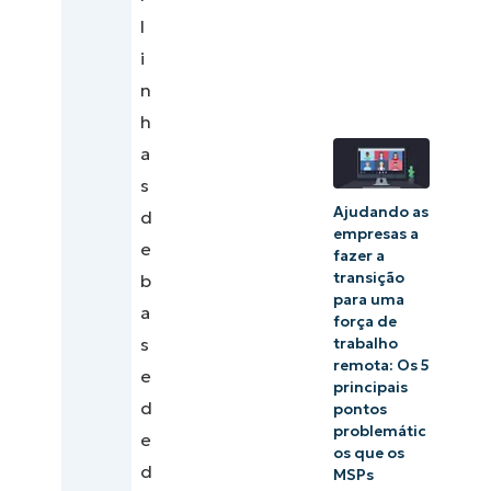
gerenciamento
l
da rede
i
n
h
a
s
Ajudando as
d
empresas a
e
fazer a
transição
b
para uma
a
força de
s
trabalho
remota: Os 5
e
principais
d
pontos
problemátic
e
os que os
d
MSPs