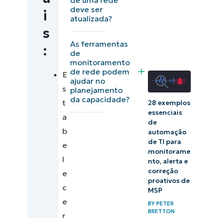
deve ser
i
as ferramentas
atualizada?
corretas de
s
monitoramento
As ferramentas
:
de
e
monitoramento
gerenciamento
de rede podem
E
ajudar no
de rede
s
planejamento
da capacidade?
t
28 exemplos
O que
essenciais
a
é
de
b
automação
SNMP?
de TI para
e
monitorame
Como o
l
nto, alerta e
correção
NinjaOne ajuda
e
proativos de
a otimizar o
c
MSP
monitoramento
e
BY
PETER
BRETTON
e o
r