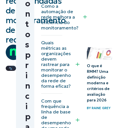
recomendadas
o
O que é
Como a
de
automação de
n
monitoramento
rede melhora a
monitoramento
de rede?
t
eficiência do
monitoramento?
de
o
A importância
rede
Quais
s
do
por
métricas as
monitoramento
p
organizações
Team
devem
de rede
Ninja
r
rastrear para
O que é
monitorar o
RMM? Uma
Práticas
i
desempenho
definição
da rede de
recomendadas
moderna e
n
forma eficaz?
critérios de
de
c
avaliação
monitoramento
para 2026
Com que
i
frequência a
de rede &
BY
RAINE GREY
linha de base
técnicas
p
de
desempenho
a
de uma rede
Como escolher