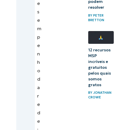
podem
e
resolver
s
BY
PETER
e
BRETTON
m
p
e
12 recursos
n
MSP
incríveis e
h
gratuitos
o
pelos quais
d
somos
gratos
a
BY
JONATHAN
r
CROWE
e
d
e
: