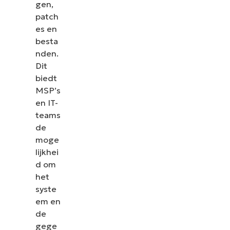
gen,
patch
es en
besta
nden.
Dit
biedt
MSP’s
en IT-
teams
de
moge
lijkhei
d om
het
syste
em en
de
gege