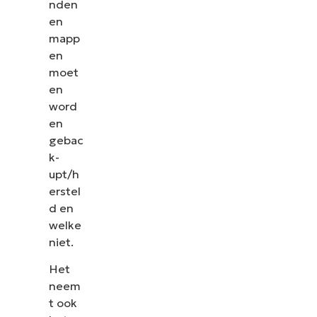
nden
en
mapp
en
moet
en
word
en
gebac
k-
upt/h
erstel
d en
welke
niet.
Het
neem
t ook