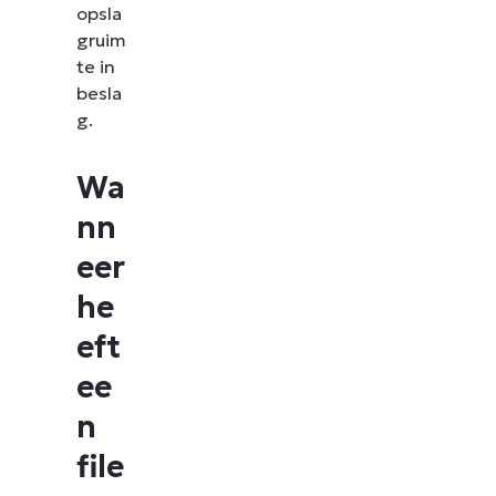
opsla
gruim
te in
besla
g.
Wa
nn
eer
he
eft
ee
n
file