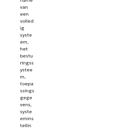
van
een
volled
ig
syste
em,
het
bestu
ringss
ystee
m,
toepa
ssings
gege
vens,
syste
emins
tellin