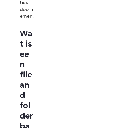
ties
doorn
emen.
Wa
t is
ee
n
file
an
d
fol
der
ba