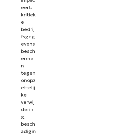
eert:
kritiek
e
bedrij
fsgeg
evens
besch
erme
n
tegen
onopz
ettelij
ke
verwij
derin
g,
besch
adigin