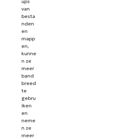
ups
van
besta
nden
en
mapp
en,
kunne
n ze
meer
band
breed
te
gebru
iken
en
neme
n ze
meer