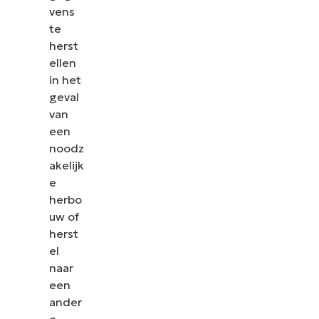
vens
te
herst
ellen
in het
geval
van
een
noodz
akelijk
e
herbo
uw of
herst
el
naar
een
ander
e