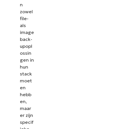
n
zowel
file-
als
image
back-
upopl
ossin
gen in
hun
stack
moet
en
hebb
en,
maar
er zijn
specif