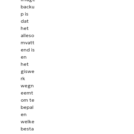
backu
p is
dat
het
alleso
mvatt
end is
en
het
giswe
rk
wegn
eemt
om te
bepal
en
welke
besta