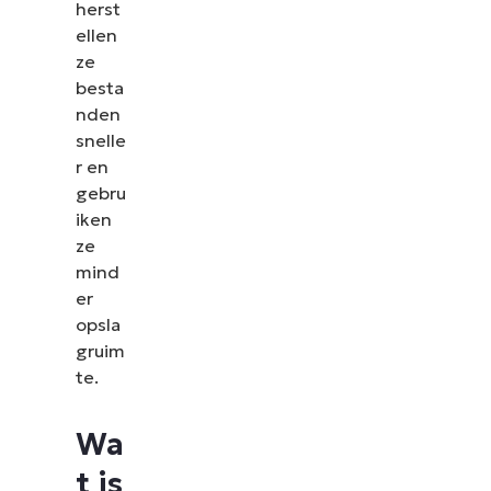
herst
ellen
ze
besta
nden
snelle
r en
gebru
iken
ze
mind
er
opsla
gruim
te.
Wa
t is