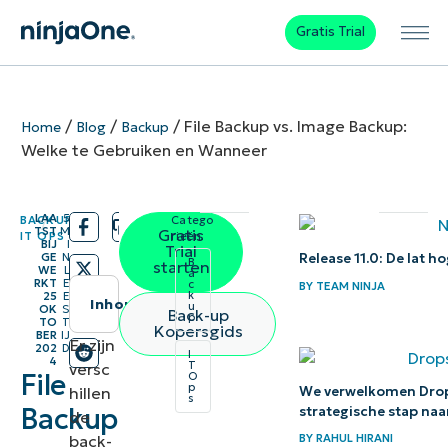
Gratis Trial
/
/
/
File Backup vs. Image Backup:
Home
Blog
Backup
Welke te Gebruiken en Wanneer
LAA
5
BACKUP
,
Catego
/
/
TST
M
Gratis
IT OPS
rieën:
BIJ
I
Trial
Release 11.0: De lat h
GE
N
B
starten
WE
L
a
RKT
E
c
BY
TEAM NINJA
k
25
E
Inhoudstafel
u
OK
S
Back-up
p
TO
T
Kopersgids
BER
IJ
Directe
Er zijn
202
D
I
4
T
versc
samenvatting
File
O
p
We verwelkomen Drops
hillen
s
Backup
strategische stap naa
de
Wat is
BY
RAHUL HIRANI
back-
een file