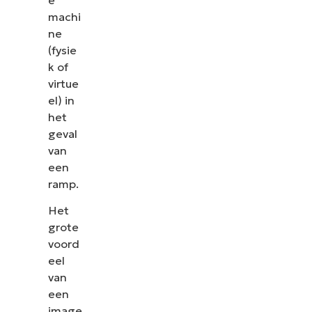
machi
ne
(fysie
k of
virtue
el) in
het
geval
van
een
ramp.
Het
grote
voord
eel
van
een
image