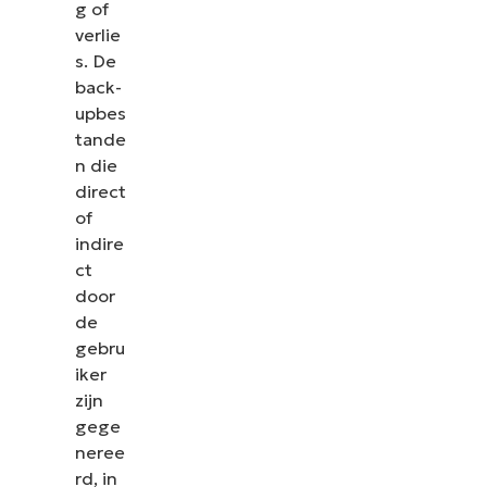
g of
verlie
s. De
back-
upbes
tande
n die
direct
of
indire
ct
door
de
gebru
iker
zijn
gege
neree
rd, in