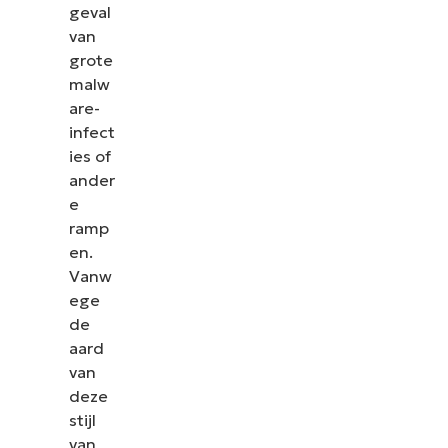
geval
van
grote
malw
are-
infect
ies of
ander
e
ramp
en.
Vanw
ege
de
aard
van
deze
stijl
van