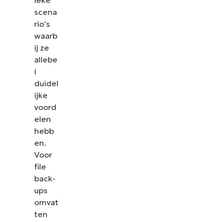
ieke
scena
rio’s
waarb
ij ze
allebe
i
duidel
ijke
voord
elen
hebb
en.
Voor
file
back-
ups
omvat
ten