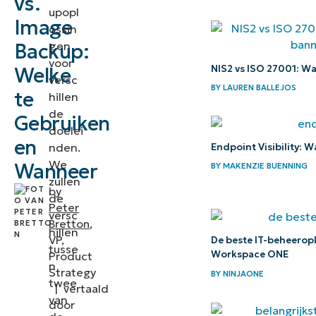
vs.
upopl
and
Image
ossin
folder
gen
Backup:
backup?
voor
NIS2 vs ISO 27001: Wat
Welke
versc
BY
LAUREN BALLEJOS
Wat is
te
hillen
de
image
Gebruiken
doelei
backup?
en
nden.
Endpoint Visibility: W
We
Wanneer
Wanneer
BY
MAKENZIE BUENNING
zullen
heeft
by
de
Peter
een file
versc
Bretton
,
and
hillen
VP,
De beste IT-beheeropl
tusse
folder
Workspace ONE
Product
n
backup
Strategy
BY
NINJAONE
twee
|
vertaald
zin?
van
door