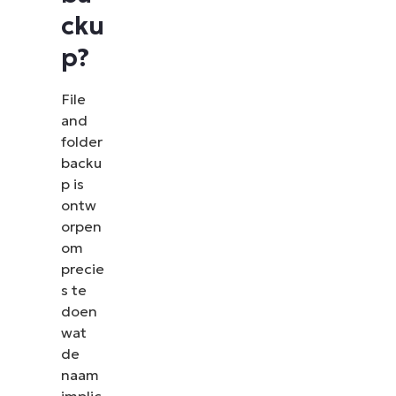
cku
p?
File
and
folder
backu
p is
ontw
orpen
om
precie
s te
doen
wat
de
naam
implic