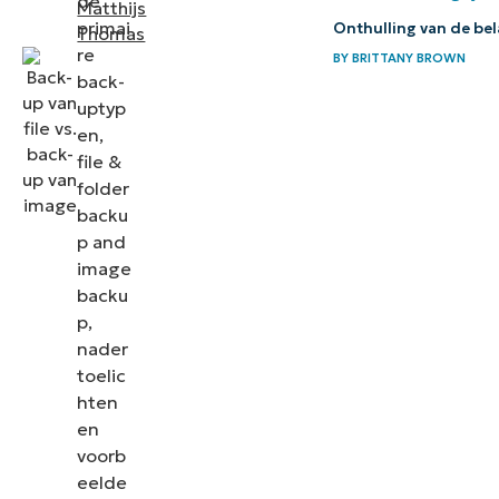
de
Matthijs
Wanneer
primai
Onthulling van de bel
Thomas
heeft
re
BY
BRITTANY BROWN
een
back-
uptyp
image
en,
backup
file &
zin?
folder
backu
NinjaOne Backup
p and
biedt back-
image
upfunctionaliteit
backu
p,
voor file and
nader
folder + image
toelic
hten
Conclusie
en
voorb
eelde