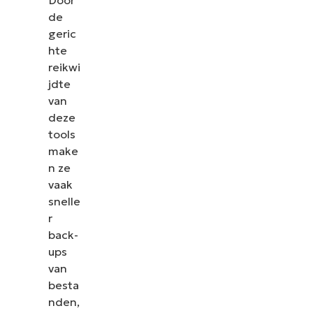
de
geric
hte
reikwi
jdte
van
deze
tools
make
n ze
vaak
snelle
r
back-
ups
van
besta
nden,