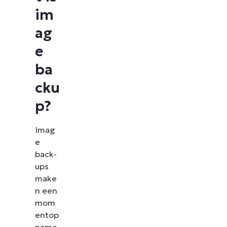
im
ag
e
ba
cku
p?
Imag
e
back-
ups
make
n een
mom
entop
name