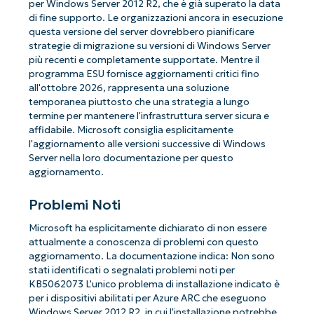
per Windows Server 2012 R2, che è già superato la data
di fine supporto. Le organizzazioni ancora in esecuzione
questa versione del server dovrebbero pianificare
strategie di migrazione su versioni di Windows Server
più recenti e completamente supportate. Mentre il
programma ESU fornisce aggiornamenti critici fino
all'ottobre 2026, rappresenta una soluzione
temporanea piuttosto che una strategia a lungo
termine per mantenere l'infrastruttura server sicura e
affidabile. Microsoft consiglia esplicitamente
l'aggiornamento alle versioni successive di Windows
Server nella loro documentazione per questo
aggiornamento.
Problemi Noti
Microsoft ha esplicitamente dichiarato di non essere
attualmente a conoscenza di problemi con questo
aggiornamento. La documentazione indica:
Non sono
Iniziate con le analisi KB guidate
stati identificati o segnalati problemi noti per
dall'AI di NinjaOne!
KB5062073
L'unico problema di installazione indicato è
per i dispositivi abilitati per Azure ARC che eseguono
Non è richiesta alcuna carta di credito e si ha
Windows Server 2012 R2, in cui l'installazione potrebbe