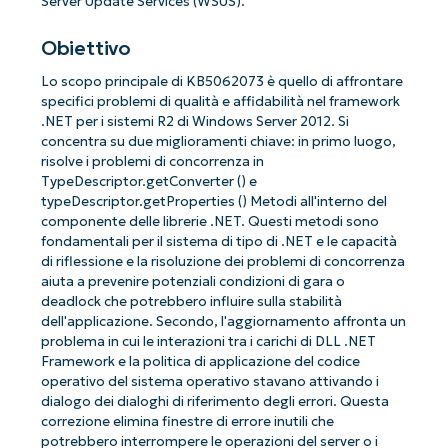
Server Update Services (WSUS).
Obiettivo
Lo scopo principale di KB5062073 è quello di affrontare
specifici problemi di qualità e affidabilità nel framework
.NET per i sistemi R2 di Windows Server 2012. Si
concentra su due miglioramenti chiave: in primo luogo,
risolve i problemi di concorrenza in
TypeDescriptor.getConverter () e
typeDescriptor.getProperties () Metodi all'interno del
componente delle librerie .NET. Questi metodi sono
fondamentali per il sistema di tipo di .NET e le capacità
di riflessione e la risoluzione dei problemi di concorrenza
aiuta a prevenire potenziali condizioni di gara o
deadlock che potrebbero influire sulla stabilità
dell'applicazione. Secondo, l'aggiornamento affronta un
problema in cui le interazioni tra i carichi di DLL .NET
Framework e la politica di applicazione del codice
operativo del sistema operativo stavano attivando i
dialogo dei dialoghi di riferimento degli errori. Questa
correzione elimina finestre di errore inutili che
potrebbero interrompere le operazioni del server o i