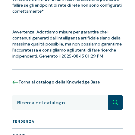
accesso completo a tutte le funzionalità.
fallire se gli endpoint di rete di rete non sono configurati
First
and
correttamente*
last
name*
Business
email*
Avvertenza: Adottiamo misure per garantire che i
contenuti generati dall'intelligenza artificiale siano della
massima qualità possibile, ma non possiamo garantirne
Phone
l'accuratezza e consigliamo agli utenti di fare ricerche
number*
indipendenti. Generato il 2025-08-15 01:29 PM
Paese
Torna al catalogo della Knowledge Base
Company
name*
Ricerca
TENDENZA