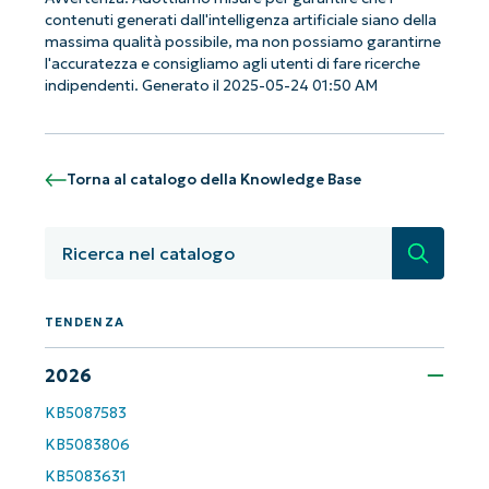
contenuti generati dall'intelligenza artificiale siano della
massima qualità possibile, ma non possiamo garantirne
l'accuratezza e consigliamo agli utenti di fare ricerche
Iniziate con le analisi KB guidate
indipendenti. Generato il 2025-05-24 01:50 AM
dall'AI di NinjaOne!
Non è richiesta alcuna carta di credito e si ha
accesso completo a tutte le funzionalità.
First
Torna al catalogo della Knowledge Base
and
last
name*
Business
Ricerca
email*
Phone
TENDENZA
number*
2026
Paese
KB5087583
KB5083806
Company
name*
KB5083631