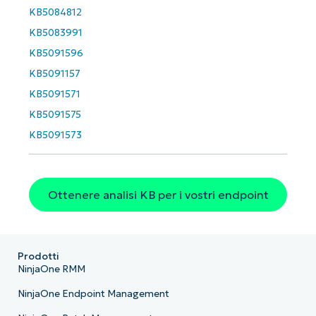
KB5084812
KB5083991
KB5091596
KB5091157
KB5091571
KB5091575
KB5091573
Ottenere analisi KB per i vostri endpoint
Prodotti
NinjaOne RMM
NinjaOne Endpoint Management