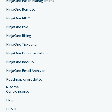
NinjaOne Patch Management
NinjaOne Remote
NinjaOne MDM
NinjaOne PSA
NinjaOne Billing
NinjaOne Ticketing
NinjaOne Documentation
NinjaOne Backup
NinjaOne Email Archiver
Roadmap di prodotto
Risorse
Centro risorse
Blog
Hub IT