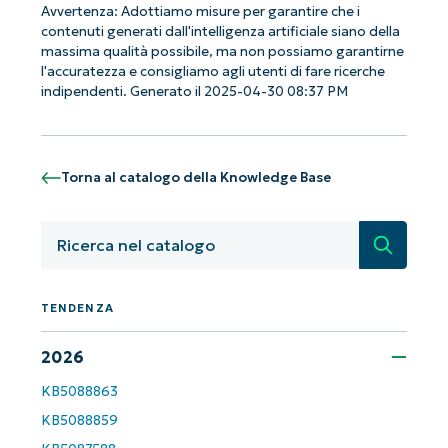
Avvertenza: Adottiamo misure per garantire che i
contenuti generati dall'intelligenza artificiale siano della
massima qualità possibile, ma non possiamo garantirne
l'accuratezza e consigliamo agli utenti di fare ricerche
Iniziate con le analisi KB guidate
indipendenti. Generato il 2025-04-30 08:37 PM
dall'AI di NinjaOne!
Non è richiesta alcuna carta di credito e si ha
accesso completo a tutte le funzionalità.
First
Torna al catalogo della Knowledge Base
and
last
name*
Business
Ricerca
email*
Phone
TENDENZA
number*
2026
Paese
KB5088863
Company
KB5088859
name*