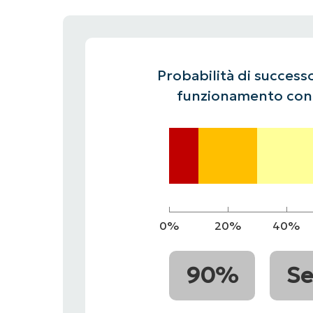
CONTATTO COMMERCIALE
G
CONTATTO COMMERCIALE
CONTATTO COMMERCIALE
GUARDA 
G
CONTATTO COMMERCIALE
G
PIATTAFORMA
Probabilità di successo
funzionamento cont
0%
20%
40%
90%
Se