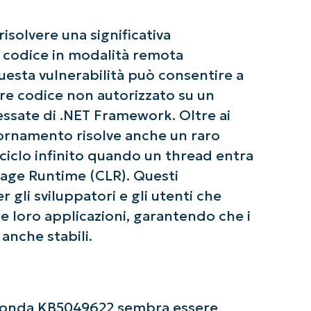
isolvere una significativa
di codice in modalità remota
uesta vulnerabilità può consentire a
re codice non autorizzato su un
ziate con le analisi KB guidate dall'AI di Ninja
essate di .NET Framework. Oltre ai
a alcuna carta di credito e si ha accesso completo a tutte l
First
iornamento risolve anche un raro
and
last
name*
iclo infinito quando un thread entra
Business
age Runtime (CLR). Questi
email*
gli sviluppatori e gli utenti che
 loro applicazioni, garantendo che i
Phone
number*
 anche stabili.
Paese
Company
rconda KB5049622 sembra essere
name*