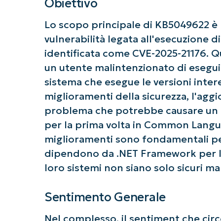
Obiettivo
Lo scopo principale di KB5049622 è r
vulnerabilità legata all'esecuzione 
identificata come CVE-2025-21176. Q
un utente malintenzionato di esegui
Ini
sistema che esegue le versioni inter
Non è richiest
miglioramenti della sicurezza, l'agg
problema che potrebbe causare un c
per la prima volta in Common Langu
miglioramenti sono fondamentali per 
dipendono da .NET Framework per le
loro sistemi non siano solo sicuri ma
Sentimento Generale
Nel complesso, il sentiment che ci