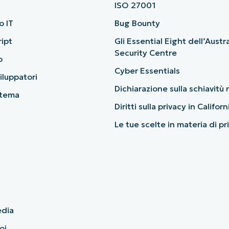
ISO 27001
o IT
Bug Bounty
ript
Gli Essential Eight dell’Austr
Security Centre
o
Cyber Essentials
viluppatori
Dichiarazione sulla schiavit
stema
Diritti sulla privacy in Californ
Le tue scelte in materia di p
edia
oi