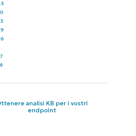
43
90
33
29
26
7
9
ttenere analisi KB per i vostri
endpoint