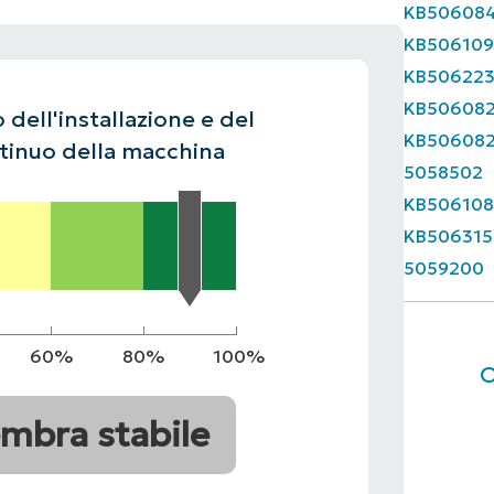
KB50608
UARDA UNA DEMO
KB50610
UNA DEMO
UARDA UNA DEMO
ROADMAP DEI PRODOTTI
UARDA UNA DEMO
KB50622
KB50608
 dell'installazione e del
KB50608
inuo della macchina
5058502
KB506108
KB506315
5059200
60%
80%
100%
O
mbra stabile