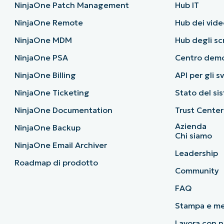
NinjaOne Patch Management
Hub IT
NinjaOne Remote
Hub dei vide
NinjaOne MDM
Hub degli sc
NinjaOne PSA
Centro dem
NinjaOne Billing
API per gli s
NinjaOne Ticketing
Stato del si
NinjaOne Documentation
Trust Center
Azienda
NinjaOne Backup
Chi siamo
NinjaOne Email Archiver
Leadership
Roadmap di prodotto
Community
FAQ
Stampa e m
Lavora con n