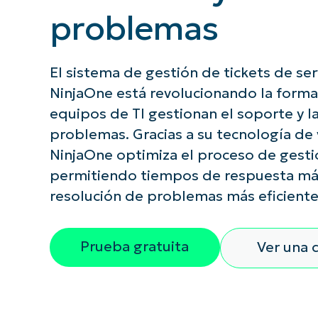
problemas
CONTACTO DE VENTAS
MIR
CONTACTO DE VENTAS
CONTACTO DE VENTAS
MIRA UNA 
MIR
CONTACTO DE VENTAS
MIR
PLATAFORMA
El sistema de gestión de tickets de se
NinjaOne está revolucionando la forma
equipos de TI gestionan el soporte y l
problemas. Gracias a su tecnología de
NinjaOne optimiza el proceso de gestió
permitiendo tiempos de respuesta más
resolución de problemas más eficiente
Prueba gratuita
Ver una