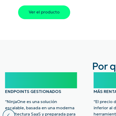
Ver el producto
Por q
100.000
40
ENDPOINTS GESTIONADOS
MÁS RENT
“NinjaOne es una solución
“El precio
escalable, basada en una moderna
inferior al
arquitectura SaaS y preparada para
herramient