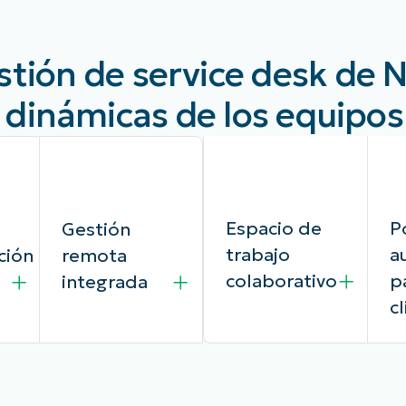
stión de service desk de 
 dinámicas de los equipo
Espacio de
P
Gestión
trabajo
a
ción
remota
colaborativo
p
integrada
c