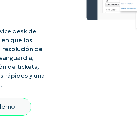
A UNA DEMO
DEMO
A UNA DEMO
RUTA DEL PRODUCTO
A UNA DEMO
rvice desk de
 en que los
a resolución de
 vanguardia,
n de tickets,
 rápidos y una
.
 demo