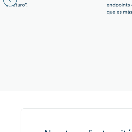
el futuro”.
endpoints 
que es más 