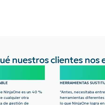
ué nuestros clientes nos 
%
10-15
ABLE
HERRAMIENTAS SUSTIT
 de NinjaOne es un 40 %
“Antes, necesitaba entre
 de cualquier otra
herramientas diferentes
a de gestión de
lo que NinjaOne logra en