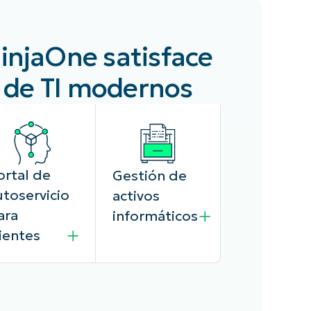
NinjaOne satisface
s de TI modernos
ortal de
Gestión de
utoservicio
activos
ara
informáticos
lientes