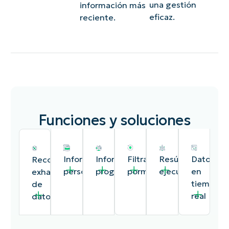
una gestión
información más
eficaz.
reciente.
Funciones y soluciones
Informes
Informes
Filtrado
Resúmenes
Datos
Recogida
personalizables
programados
pormenorizado
ejecutivos
en
exhaustiva
tiempo
de
real
datos