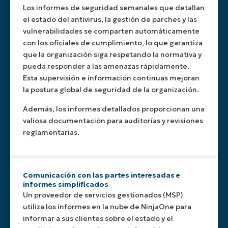
más
Esto
Los informes de seguridad semanales que detallan
rápida
te
el estado del antivirus, la gestión de parches y las
ante
proporciona
vulnerabilidades se comparten automáticamente
posibles
una
problemas
visión
con los oficiales de cumplimiento, lo que garantiza
global
que la organización siga respetando la normativa y
del
pueda responder a las amenazas rápidamente.
entorno
Esta supervisión e información continuas mejoran
de
la postura global de seguridad de la organización.
TI.
Además, los informes detallados proporcionan una
valiosa documentación para auditorías y revisiones
reglamentarias.
Comunicación con las partes interesadas e
informes simplificados
Un proveedor de servicios gestionados (MSP)
utiliza los informes en la nube de NinjaOne para
informar a sus clientes sobre el estado y el