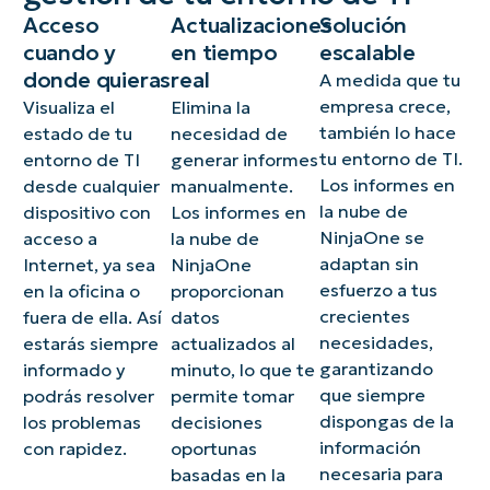
Acceso
Actualizaciones
Solución
cuando y
en tiempo
escalable
donde quieras
real
A medida que tu
empresa crece,
Visualiza el
Elimina la
también lo hace
estado de tu
necesidad de
tu entorno de TI.
entorno de TI
generar informes
Los informes en
desde cualquier
manualmente.
la nube de
dispositivo con
Los informes en
NinjaOne se
acceso a
la nube de
adaptan sin
Internet, ya sea
NinjaOne
esfuerzo a tus
en la oficina o
proporcionan
crecientes
fuera de ella. Así
datos
necesidades,
estarás siempre
actualizados al
garantizando
informado y
minuto, lo que te
que siempre
podrás resolver
permite tomar
dispongas de la
los problemas
decisiones
información
con rapidez.
oportunas
necesaria para
basadas en la