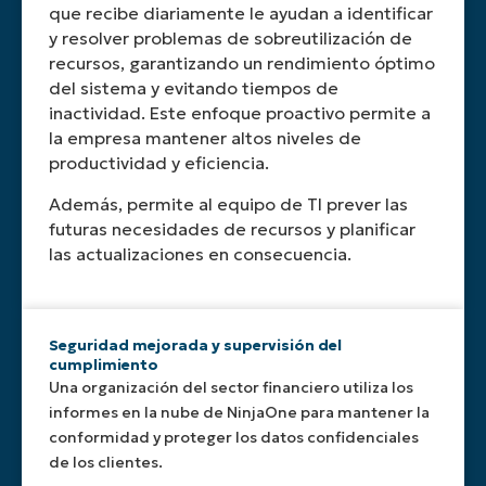
necesidades
partes
áreas
lo
alertas
que recibe diariamente le ayudan a identificar
como
de
interesadas
específicas
que
de
el
y resolver problemas de sobreutilización de
su
reciban
de
facilita
seguridad
estado
recursos, garantizando un rendimiento óptimo
organización.
actualizaciones
interés.
a
y
de
del sistema y evitando tiempos de
Esta
periódicas
Esto
las
otros
los
inactividad. Este enfoque proactivo permite a
flexibilidad
sin
permite
partes
eventos
dispositivos,
la empresa mantener altos niveles de
garantiza
esfuerzo
realizar
interesadas
críticos.
el
productividad y eficiencia.
que
manual.
análisis
la
Esto
estado
los
específicos
comprensión
permite
de
Además, permite al equipo de TI prever las
informes
y
de
una
la
futuras necesidades de recursos y planificar
ofrezcan
solucionar
la
visibilidad
gestión
información
problemas.
situación
inmediata
de
las actualizaciones en consecuencia.
práctica
general
del
parches,
para
de
estado
el
la
las
actual
inventario
toma
TI.
del
de
Seguridad mejorada y supervisión del
de
entorno
software
cumplimiento
decisiones.
de
y
Una organización del sector financiero utiliza los
TI
las
informes en la nube de NinjaOne para mantener la
y
alertas
conformidad y proteger los datos confidenciales
una
de
de los clientes.
respuesta
seguridad.