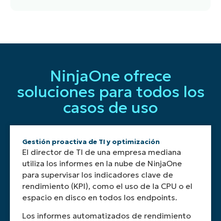
Los
Automatiza
Los
Los
Los
NinjaOne
NinjaOne ofrece
usuarios
la
informes
resúmenes
informes
te
soluciones para todos los
pueden
generación
pueden
de
de
permite
adaptar
y
filtrarse
alto
NinjaOne
crear
casos de uso
los
entrega
por
nivel
pueden
informes
informes
de
tipo
ofrecen
incorporar
con
para
informes
de
una
datos
datos
centrarse
a
dispositivo,
rápida
en
agregados
Gestión proactiva de TI y optimización
en
intervalos
ubicación,
visión
tiempo
de
El director de TI de una empresa mediana
métricas
especificados,
departamento
general
real
diversos
utiliza los informes en la nube de NinjaOne
o
ahorrando
u
de
sobre
aspectos
para supervisar los indicadores clave de
KPI
tiempo
otros
las
el
de
rendimiento (KPI), como el uso de la CPU o el
específicos
y
criterios
principales
estado
las
relevantes
garantizando
para
conclusiones
de
espacio en disco en todos los endpoints.
operaciones
para
que
profundizar
y
los
de
Los informes automatizados de rendimiento
las
las
en
tendencias,
dispositivo
TI,