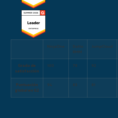
NinjaOne
Datto
JumpCloud
RMM
Grado de
100
78
92
satisfacción
Puntuación
94
83
81
global en G2