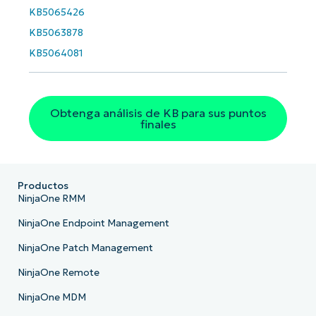
number*
KB5065426
KB5063878
País
KB5064081
Company
name*
Obtenga análisis de KB para sus puntos
finales
Productos
NinjaOne RMM
NinjaOne Endpoint Management
NinjaOne Patch Management
NinjaOne Remote
NinjaOne MDM