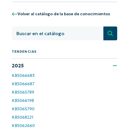
Volver al catálogo de la base de conocimientos
Búsqued
TENDENCIAS
2025
¡Empiece con los análisis de KB
KB5066683
basados en IA de NinjaOne!
KB5066687
First
and
last
KB5065789
name*
KB5066198
Business
email*
KB5065790
KB5068221
KB5062660
Phone