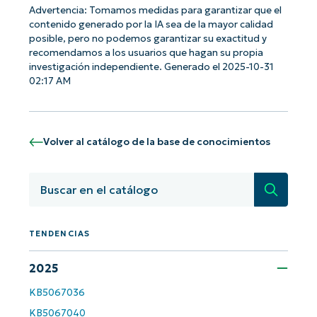
Advertencia: Tomamos medidas para garantizar que el
contenido generado por la IA sea de la mayor calidad
posible, pero no podemos garantizar su exactitud y
recomendamos a los usuarios que hagan su propia
investigación independiente. Generado el 2025-10-31
¡Empiece con los análisis de KB
02:17 AM
basados en IA de NinjaOne!
First
and
last
name*
Volver al catálogo de la base de conocimientos
Business
email*
Búsqued
Phone
number*
TENDENCIAS
País
2025
KB5067036
Company
name*
KB5067040