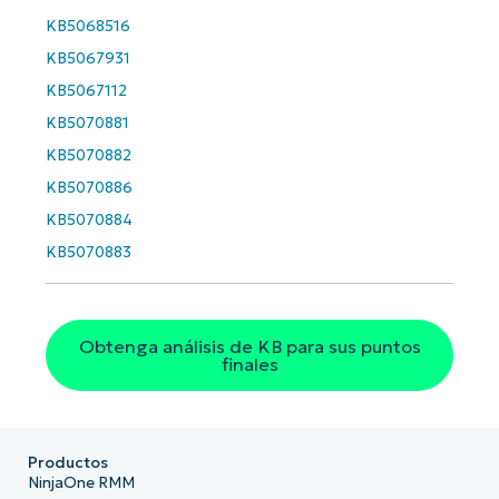
KB5068516
KB5067931
KB5067112
KB5070881
KB5070882
KB5070886
KB5070884
KB5070883
Obtenga análisis de KB para sus puntos
finales
Productos
NinjaOne RMM