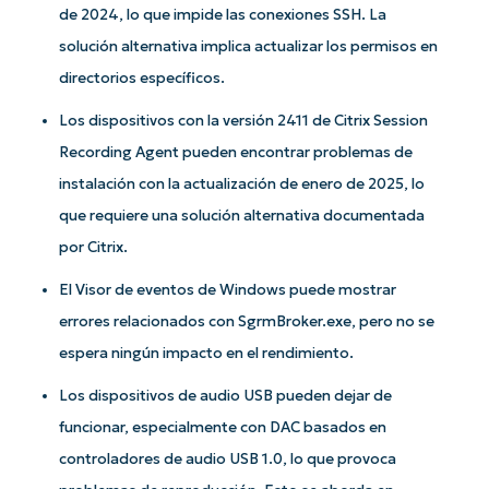
de 2024, lo que impide las conexiones SSH. La
solución alternativa implica actualizar los permisos en
directorios específicos.
Los dispositivos con la versión 2411 de Citrix Session
Recording Agent pueden encontrar problemas de
instalación con la actualización de enero de 2025, lo
que requiere una solución alternativa documentada
por Citrix.
El Visor de eventos de Windows puede mostrar
errores relacionados con SgrmBroker.exe, pero no se
espera ningún impacto en el rendimiento.
Los dispositivos de audio USB pueden dejar de
¡Empiece con los análisis de KB
funcionar, especialmente con DAC basados en
basados en IA de NinjaOne!
controladores de audio USB 1.0, lo que provoca
First
and
last