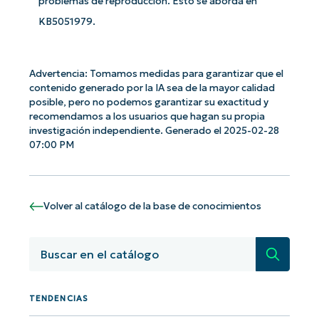
problemas de reproducción. Esto se aborda en
name*
KB5051979.
Business
email*
Advertencia: Tomamos medidas para garantizar que el
Phone
contenido generado por la IA sea de la mayor calidad
number*
posible, pero no podemos garantizar su exactitud y
recomendamos a los usuarios que hagan su propia
investigación independiente. Generado el 2025-02-28
País
07:00 PM
Company
name*
Volver al catálogo de la base de conocimientos
Búsqued
TENDENCIAS