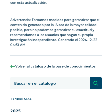
con esta actualización.
Advertencia: Tomamos medidas para garantizar que el
contenido generado por la IA sea de la mayor calidad
posible, pero no podemos garantizar su exactitud y
¡Empiece con los análisis de KB
recomendamos a los usuarios que hagan su propia
investigación independiente. Generado el 2024-12-22
basados en IA de NinjaOne!
06:31 AM
First
and
last
name*
Business
Volver al catálogo de la base de conocimientos
email*
Búsqued
Phone
number*
TENDENCIAS
País
2025