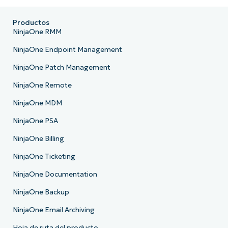
Productos
NinjaOne RMM
NinjaOne Endpoint Management
NinjaOne Patch Management
NinjaOne Remote
NinjaOne MDM
NinjaOne PSA
NinjaOne Billing
NinjaOne Ticketing
NinjaOne Documentation
NinjaOne Backup
NinjaOne Email Archiving
Hoja de ruta del producto