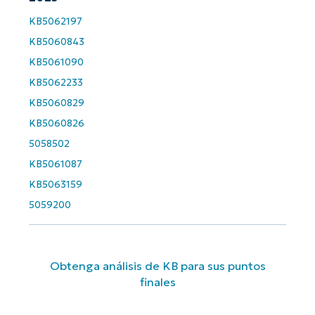
Company
name*
KB5062197
KB5060843
KB5061090
KB5062233
KB5060829
KB5060826
5058502
KB5061087
KB5063159
5059200
Obtenga análisis de KB para sus puntos
finales