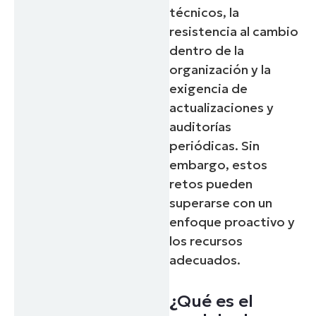
técnicos, la
resistencia al cambio
dentro de la
organización y la
exigencia de
actualizaciones y
auditorías
periódicas. Sin
embargo, estos
Start your 14-day trial
retos pueden
No credit card required, full access to all features
superarse con un
First
enfoque proactivo y
and
last
los recursos
name*
Business
adecuados.
email*
¿Qué es el
Phone
number*