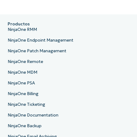
Productos
NinjaOne RMM
NinjaOne Endpoint Management
NinjaOne Patch Management
NinjaOne Remote
NinjaOne MDM
NinjaOne PSA
NinjaOne Billing
NinjaOne Ticketing
NinjaOne Documentation
NinjaOne Backup
NinjaOne Email Archiving