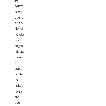
el
punt
o de
cont
acto
dent
ro de
las
orga
nizac
ione
s
para
todo
lo
relac
iona
do
con