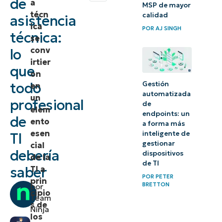
de
a
MSP de mayor
de
técn
calidad
asistencia
ica
asistencia
POR
AJ SINGH
técnica:
se
técnica?
conv
lo
irtier
¿Qué es
que
on
un portal
todo
Gestión
en
de
automatizada
un
profesional
de
asistencia
elem
endpoints: un
de
ento
de TI?
a forma más
esen
inteligente de
TI
gestionar
cial
¿Mi
debería
dispositivos
de la
organización
de TI
saber
TI a
necesita un
POR
PETER
prin
BRETTON
por
software de
cipio
Team
asistencia
s de
Ninja
los
técnica?