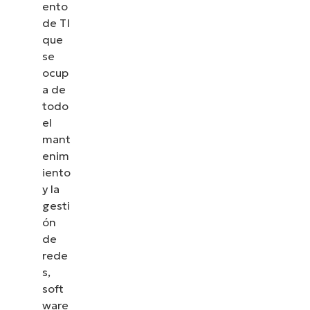
ento
de TI
que
se
ocup
a de
todo
el
mant
enim
iento
y la
gesti
ón
de
rede
s,
soft
ware