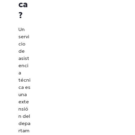
ca
?
Un
servi
cio
de
asist
enci
a
técni
ca es
una
exte
nsió
n del
depa
rtam