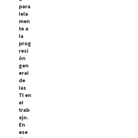
para
lela
men
te a
la
prog
resi
ón
gen
eral
de
las
TI en
el
trab
ajo.
En
ese