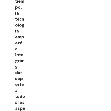
tiem
po,
la
tecn
olog
ía
emp
ezó
a
inte
grar
y
dar
sop
orte
a
todo
s los
aspe