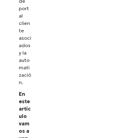
de
port
al
clien
te
asoci
ados
y la
auto
mati
zació
n.
En
este
artíc
ulo
vam
os a