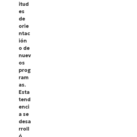
itud
es
de
orie
ntac
ión
o de
nuev
os
prog
ram
as.
Esta
tend
enci
a se
desa
rroll
ó