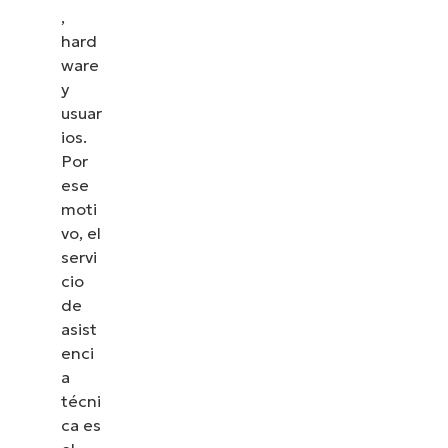
,
hard
ware
y
usuar
ios.
Por
ese
moti
vo, el
servi
cio
de
asist
enci
a
técni
ca es