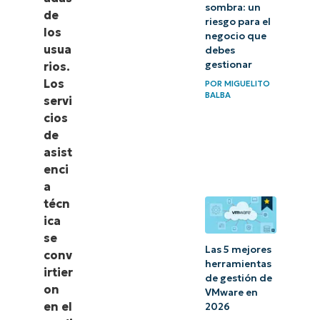
sombra: un
de
riesgo para el
los
negocio que
usua
debes
gestionar
rios.
Los
POR
MIGUELITO
BALBA
servi
cios
de
asist
enci
a
técn
ica
se
Las 5 mejores
conv
herramientas
irtier
de gestión de
on
VMware en
en el
2026