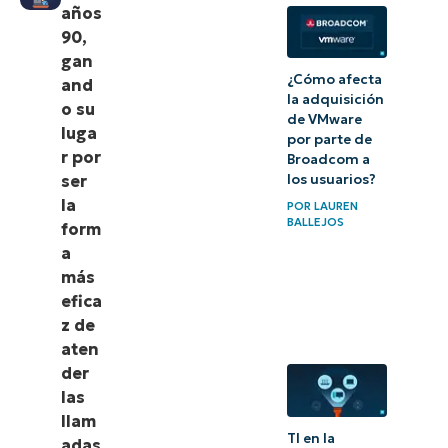
años
Elegir el
90,
gan
software
¿Cómo afecta
and
de
la adquisición
o su
de VMware
asistencia
luga
por parte de
adecuado
r por
Broadcom a
ser
los usuarios?
NinjaOne
la
POR
LAUREN
BALLEJOS
con
form
a
software
más
de
efica
ticketing
z de
integrado
aten
en el
der
las
RMM
llam
TI en la
adas