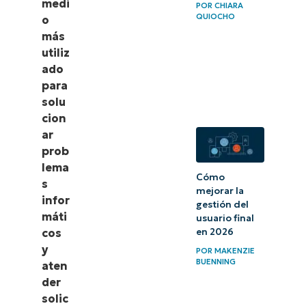
medi
POR
CHIARA
QUIOCHO
o
más
utiliz
ado
para
solu
cion
ar
prob
lema
Cómo
s
mejorar la
infor
gestión del
máti
usuario final
cos
en 2026
y
POR
MAKENZIE
BUENNING
aten
der
solic