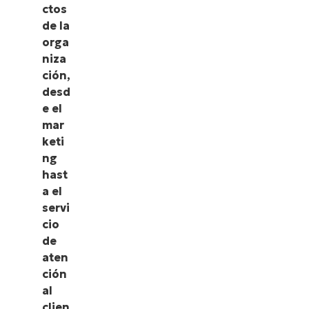
ctos
de la
orga
niza
ción,
desd
e el
mar
keti
ng
hast
a el
servi
cio
de
aten
ción
al
clien