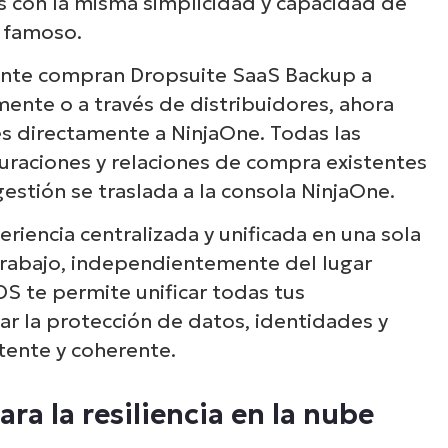
Descubre NinjaOne e
s con la misma simplicidad y capacidad de
s famoso.
acción
ente compran Dropsuite SaaS Backup a
mente o a través de distribuidores, ahora
plora nuestras demos bajo demanda y descu
s directamente a NinjaOne. Todas las
 NinjaOne simplifica tareas de TI como la ge
guraciones y relaciones de compra existentes
dpoints, el parcheo, el MDM, la gestión de tic
estión se traslada a la consola NinjaOne.
mucho más.
iencia centralizada y unificada en una sola
 trabajo, independientemente del lugar
Explora las demos
S te permite unificar todas tus
r la protección de datos, identidades y
tente y coherente.
a la resiliencia en la nube