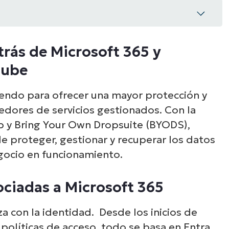
trás de Microsoft 365 y
 Microsoft 365 y simplifica la gestión de
nube
endo para ofrecer una mayor protección y
s a Microsoft 365
eedores de servicios gestionados. Con la
p y Bring Your Own Dropsuite (BYODS),
: una experiencia, todos los entornos
e proteger, gestionar y recuperar los datos
esiliencia en la nube
gocio en funcionamiento.
ociadas a Microsoft 365
 con la identidad. Desde los inicios de
 políticas de acceso, todo se basa en Entra