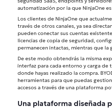
seguridad SaaS, endpoints y servidore
automatización por la que NinjaOne e
Los clientes de NinjaOne que actualm
través de otros canales, ya sea directa
Ex
pueden conectar sus cuentas existente
cómo
licencias de copia de seguridad, confi
de en
permanecen intactas, mientras que la g
De este modo obtendrás la misma exper
interfaz para cada entorno y carga de
donde hayas realizado la compra. BYOD
herramientas para que puedas gestiona
accesos a través de una plataforma po
Una plataforma diseñada par