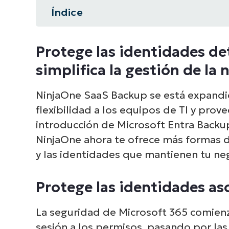
Índice
Resumen instantáneo
Protege las identidades de
Protege las identidades detrás de
simplifica la gestión de la 
la nube
NinjaOne SaaS Backup se está expandi
Protege las identidades asociada
flexibilidad a los equipos de TI y prov
introducción de Microsoft Entra Backu
Bring Your Own Dropsuite (BYODS)
NinjaOne ahora te ofrece más formas d
Una plataforma diseñada para la r
y las identidades que mantienen tu ne
Empieza hoy mismo
Protege las identidades as
La seguridad de Microsoft 365 comienza
sesión a los permisos, pasando por las