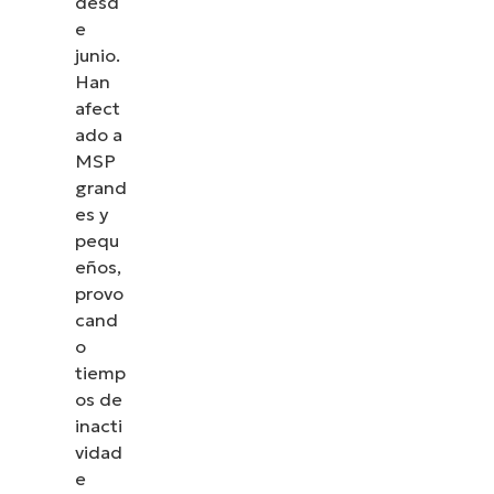
desd
e
junio.
Han
afect
ado a
MSP
grand
es y
pequ
eños,
provo
cand
o
tiemp
os de
inacti
vidad
e