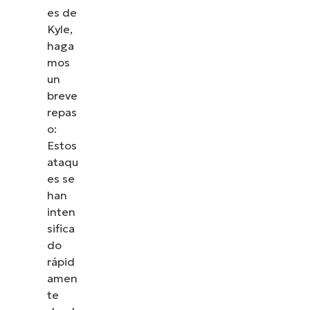
es de
Kyle,
haga
mos
un
breve
repas
o:
Estos
ataqu
es se
han
inten
sifica
do
rápid
amen
te