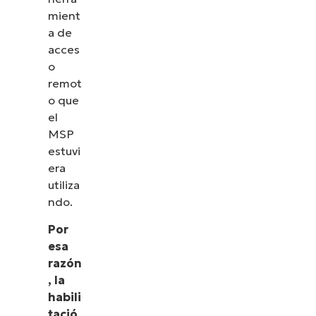
mient
a de
acces
o
remot
o que
el
MSP
estuvi
era
utiliza
ndo.
Por
esa
razón
, la
habili
tació