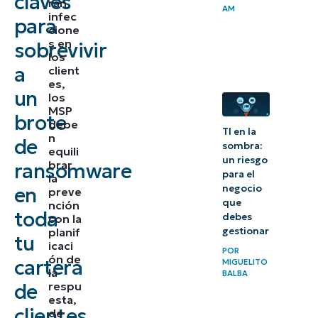
claves
ran
AM
infec
que quizá
para
cione
no estés
s en
sobrevivir
los
preparado
a
client
es,
un
1) Prepárate
los
MSP
para
brote
debe
TI en la
bloquear tus
n
de
sombra:
equili
propias
un riesgo
brar
ransomware
para el
herramientas
la
negocio
en
preve
que
nción
2) Divide
toda
debes
con la
y
planif
gestionar
tu
icaci
vencerás
POR
ón de
cartera
MIGUELITO
la
BALBA
3) Elabora
respu
de
esta,
procedimientos
clientes
de