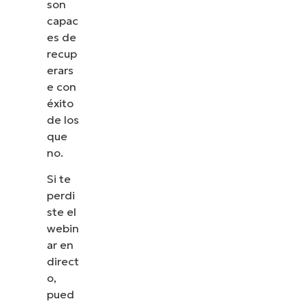
son
capac
es de
recup
erars
e con
éxito
de los
que
no.
Si te
perdi
ste el
webin
ar en
direct
o,
pued