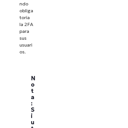
ndo
obliga
toria
la 2FA
para
sus
usuari
os.
N
o
t
a
:
S
i
u