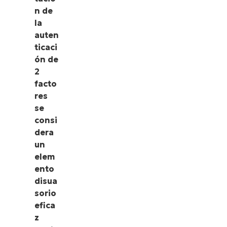
n de
la
auten
ticaci
ón de
2
facto
res
se
consi
dera
un
elem
ento
disua
sorio
efica
z