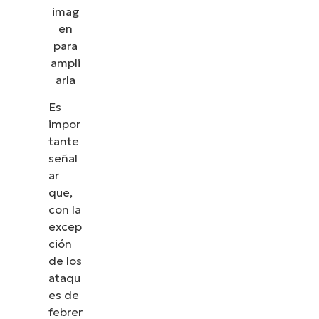
cómo NinjaOne simplifica tareas de TI como la
imag
gestión de endpoints, el parcheo, el MDM, la
en
gestión de tickets y mucho más.
para
ampli
Explora las demos
arla
Es
impor
tante
señal
ar
que,
con la
excep
ción
de los
ataqu
es de
febrer