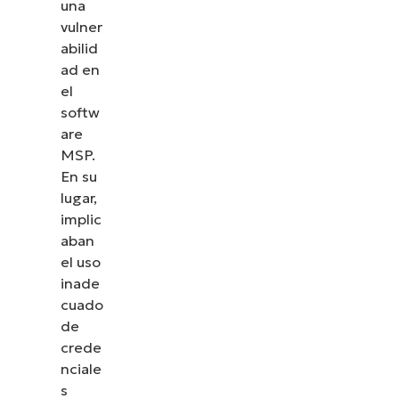
una
vulner
abilid
ad en
el
softw
are
MSP.
En su
lugar,
implic
aban
el uso
inade
cuado
de
crede
nciale
s