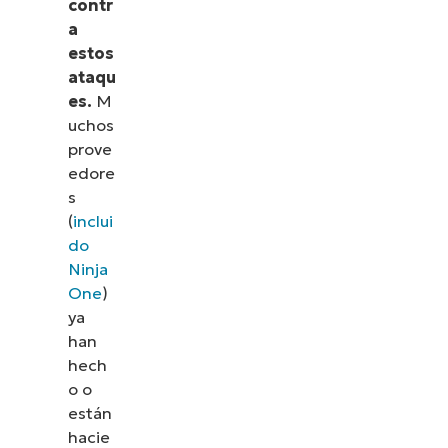
contr
a
estos
ataqu
es.
M
uchos
prove
edore
s
(
inclui
do
Ninja
One
)
ya
han
hech
o o
están
hacie