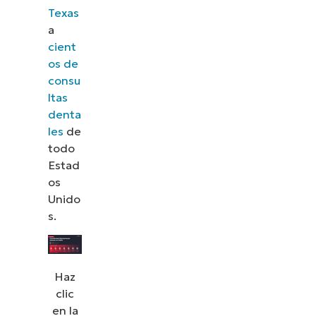
Texas
a
cient
os de
consu
ltas
denta
les
de
todo
Estad
os
Unido
s.
Descubre NinjaOne en
acción
Haz
clic
Explora nuestras demos bajo demanda y descubre
en la