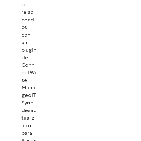
o
relaci
onad
os
con
un
plugin
de
Conn
ectWi
se
Mana
gedIT
Sync
desac
tualiz
ado
para
Kasey