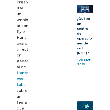
organ
para no
izar
tener que
un
pagar ni
¿Qué es
webin
un
rezar
ar con
centro
Kyle
después
de
Hansl
operacio
¿Y
ovan,
nes de
red
direct
ahora
(NOC)?
or
qué?
POR
TEAM
gener
NINJA
al de
Huntr
ess
Labs
,
sobre
un
tema
que