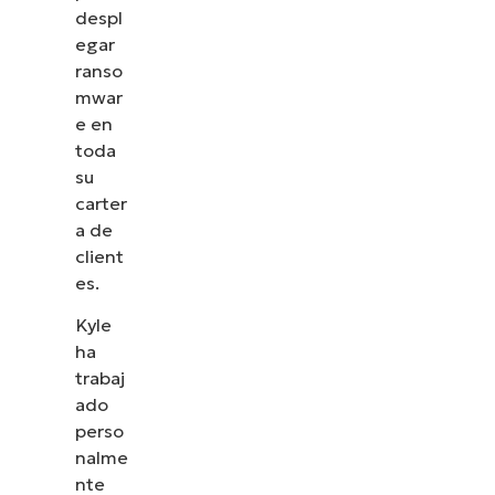
despl
egar
ranso
mwar
e en
toda
su
carter
a de
client
es.
Kyle
ha
trabaj
ado
perso
nalme
nte