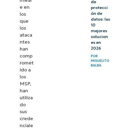
de
e en
protecci
los
ón de
datos: las
que
10
los
mejores
ataca
solucion
ntes
es en
han
2026
comp
POR
MIGUELITO
romet
BALBA
ido a
los
MSP,
han
utiliza
do
sus
crede
nciale