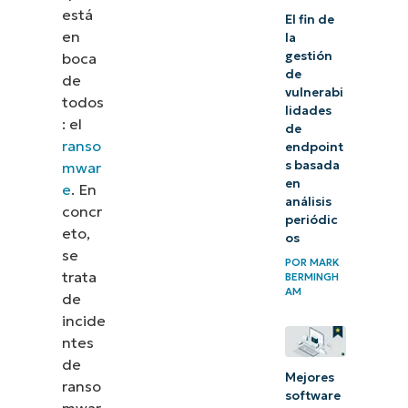
está
El fin de
en
la
gestión
boca
de
de
vulnerabi
todos
lidades
: el
de
ranso
endpoint
s basada
mwar
en
e
. En
análisis
concr
periódic
eto,
os
se
POR
MARK
trata
BERMINGH
AM
de
incide
ntes
de
Mejores
ranso
software
mwar