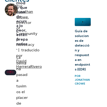
operativos
mod
Por
o que
estándares
Jonathan
cuan
(SOP)
do
Crowe
,
ocurr
Director
a lo
4)
of
peor,
Guía de
Prepárate
Community
estén
solucion
&
prepa
para el
es de
rados
Advocacy
detecció
cribado
.
|
traducido
n y
por
respuest
La
5)
a en
David
sema
Aprovecha
endpoint
HerreraRivero
na
s (EDR)
la ayuda
pasad
POR
externa
a
JONATHAN
CROWE
tuvim
6)
os el
Prepárate
placer
de
ahora