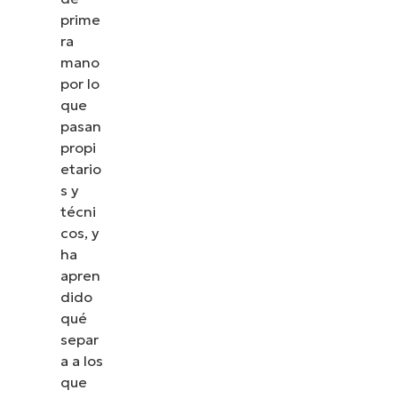
prime
ra
mano
por lo
que
pasan
propi
etario
s y
técni
cos, y
ha
apren
dido
qué
separ
a a los
que