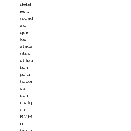
débil
es o
robad
as,
que
los
ataca
ntes
utiliza
ban
para
hacer
se
con
cualq
uier
RMM
o
herra