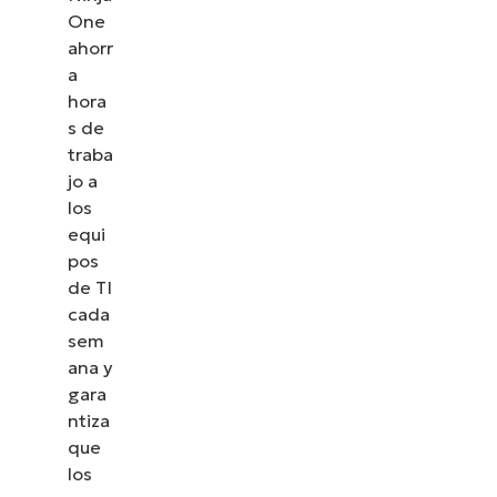
One
ahorr
a
hora
s de
traba
jo a
los
equi
pos
de TI
cada
sem
ana y
gara
ntiza
que
los