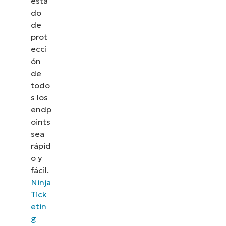
esta
do
de
prot
ecci
ón
de
todo
s los
endp
oints
sea
rápid
o y
fácil.
Ninja
Tick
etin
g