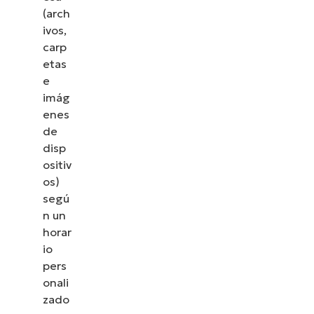
(arch
ivos,
carp
etas
e
imág
enes
de
disp
ositiv
os)
segú
n un
horar
io
pers
onali
zado