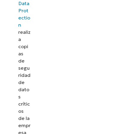
Data
Prot
ectio
n
realiz
a
copi
as
de
segu
ridad
de
dato
s
crític
os
de la
empr
esa