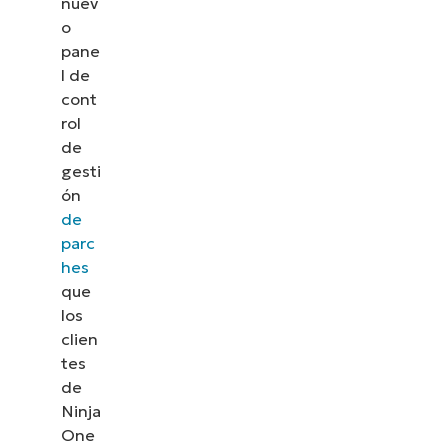
nuev
o
pane
l de
cont
rol
de
gesti
ón
de
parc
hes
que
los
clien
tes
de
Ninja
One