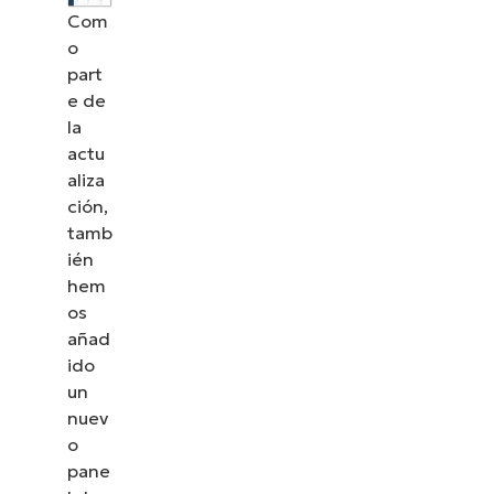
Com
o
part
e de
la
actu
aliza
ción,
tamb
ién
hem
os
añad
ido
un
nuev
o
pane