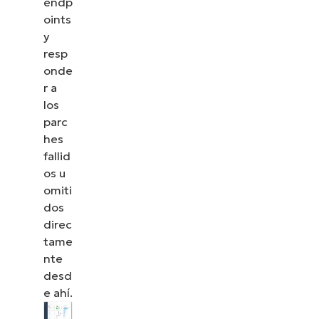
endp
oints
y
resp
onde
r a
los
parc
hes
fallid
os u
omiti
dos
direc
tame
nte
desd
e ahí.