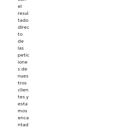
el
resul
tado
direc
to
de
las
petic
ione
s de
nues
tros
clien
tes y
esta
mos
enca
ntad