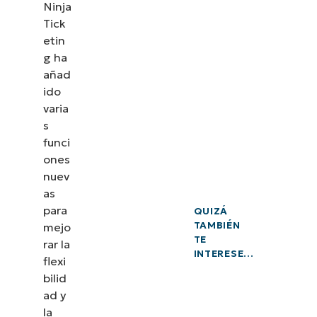
Ninja
Tick
etin
g ha
añad
ido
varia
s
funci
ones
nuev
as
para
QUIZÁ
TAMBIÉN
mejo
TE
rar la
INTERESE…
flexi
bilid
ad y
la