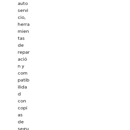
auto
servi
cio,
herra
mien
tas
de
repar
ació
n y
com
patib
ilida
d
con
copi
as
de
segu