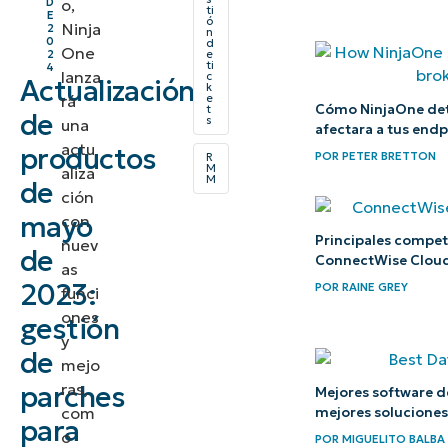
o,
D
ti
E
ó
Ninja
2
n
0
d
One
2
e
ti
4
lanza
c
Actualización
k
rá
e
Cómo NinjaOne det
t
de
s
una
afectara a tus endp
actu
productos
POR
PETER BRETTON
R
M
aliza
M
de
ción
mayo
con
Principales competi
nuev
de
ConnectWise Cloud
as
2023:
POR
RAINE GREY
funci
ones
gestión
y
de
mejo
ras,
parches
Mejores software de
com
mejores soluciones
para
o
POR
MIGUELITO BALBA