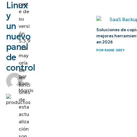
Linux
part
e de
y
su
un
versi
Soluciones de copia
ón
nuevo
mejores herramient
5.3.9
en 2026
panel
. La
POR
RAINE GREY
de
may
oría
control
de
por
las
Sam
funci
Morris
ones
de
esta
actu
aliza
ción
son