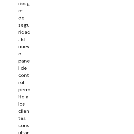
riesg
os
de
segu
ridad
. El
nuev
o
pane
l de
cont
rol
perm
ite a
los
clien
tes
cons
ultar