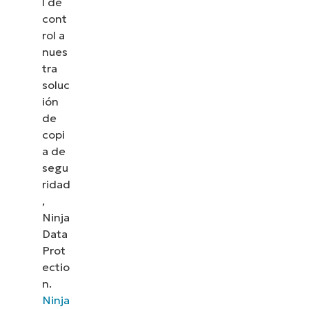
l de
cont
rol a
nues
tra
soluc
ión
de
copi
a de
segu
ridad
,
Ninja
Data
Prot
ectio
n.
Ninja