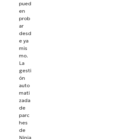
pued
en
prob
ar
desd
e ya
mis
mo.
La
gesti
ón
auto
mati
zada
de
parc
hes
de
Ninja