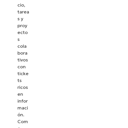
cio,
tarea
s y
proy
ecto
s
cola
bora
tivos
con
ticke
ts
ricos
en
infor
maci
ón.
Com