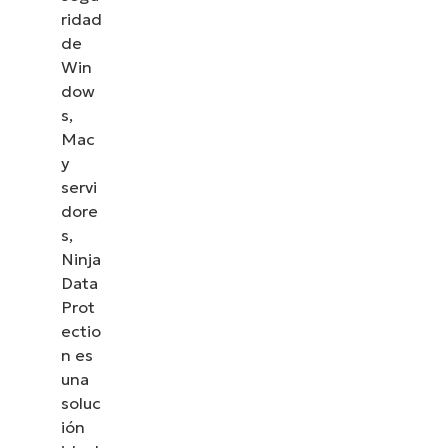
ridad
de
Win
dow
s,
Mac
y
servi
dore
s,
Ninja
Data
Prot
ectio
n es
una
soluc
ión