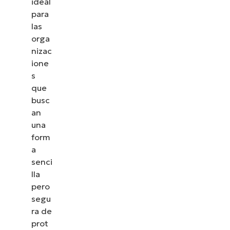
ideal
para
las
orga
nizac
ione
s
que
busc
an
una
form
a
senci
lla
pero
segu
ra de
prot