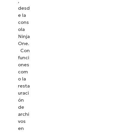
,
desd
e la
cons
ola
Ninja
One.
Con
funci
ones
com
o la
resta
uraci
ón
de
archi
vos
en