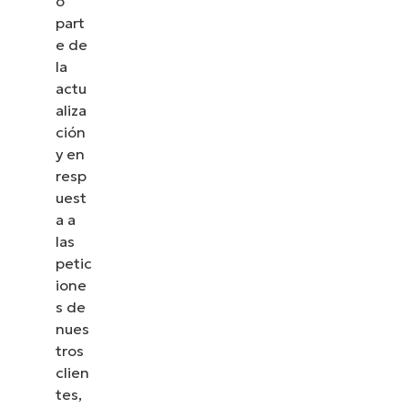
o
part
e de
la
actu
aliza
ción
y en
resp
uest
a a
las
petic
ione
s de
nues
tros
clien
tes,