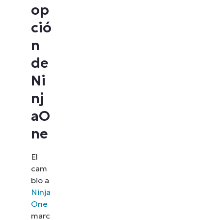
op
ció
n
de
Ni
nj
aO
ne
El
cam
bio a
Ninja
One
marc