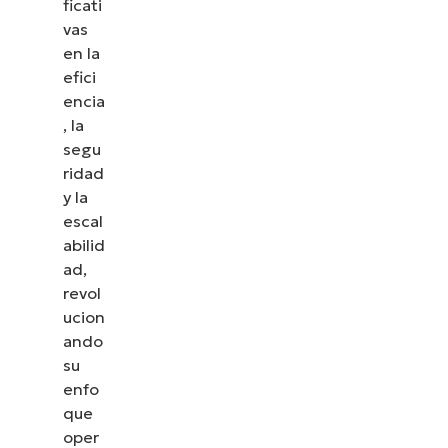
ficati
vas
en la
efici
encia
, la
segu
ridad
y la
escal
abilid
ad,
revol
ucion
ando
su
enfo
que
oper