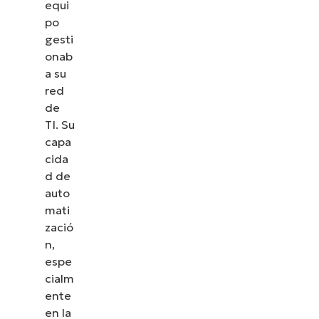
equi
po
gesti
onab
a su
red
de
TI. Su
capa
cida
d de
auto
mati
zació
n,
espe
cialm
ente
en la