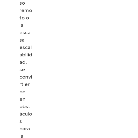
so
remo
to o
la
esca
sa
escal
abilid
ad,
se
convi
rtier
on
en
obst
áculo
s
para
la