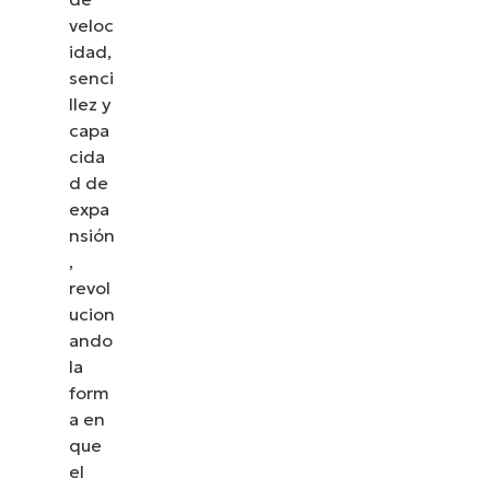
veloc
idad,
senci
llez y
capa
cida
d de
expa
nsión
,
revol
ucion
ando
la
form
a en
que
el