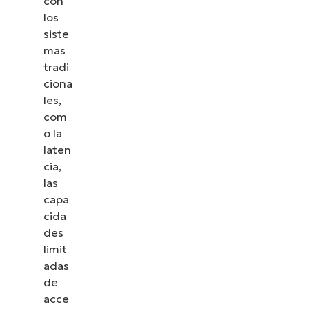
con
los
siste
mas
tradi
ciona
les,
com
o la
laten
cia,
las
capa
cida
des
limit
adas
de
acce