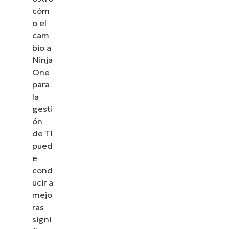
cóm
o el
cam
bio a
Ninja
One
para
la
gesti
ón
de TI
pued
e
cond
ucir a
mejo
ras
signi