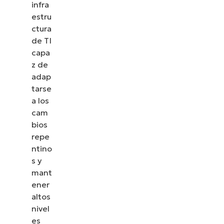
infra
estru
ctura
de TI
capa
z de
adap
tarse
a los
cam
bios
repe
ntino
s y
mant
ener
altos
nivel
es