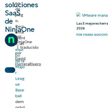
soluciones
no
de
SaaS
jueg
de
o.
Las 5 mejores herr
Reci
NinjaOne
2026
ente
POR
CHIARA QUIOCHO
por
ment
NinjaOne
e, un
|
traducido
equi
por
po
David
de la
HerreraRivero
Majo
r
Leag
ue
Base
ball
dem
ostró