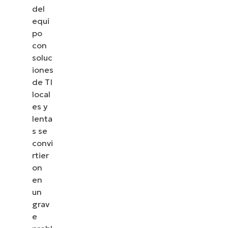
del
equi
po
con
soluc
iones
de TI
local
es y
lenta
s se
convi
rtier
on
en
un
grav
e