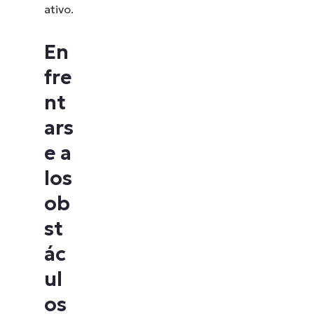
ativo.
En
fre
nt
ars
e a
los
ob
st
ác
ul
os