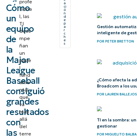
profe
25
a
Cómo
ci
tradicionales
siona
ó
n
un
l, las
de las TI
d
e
TI
p
equipo
Gestión automatiz
a
dese
r
La
inteligente de gest
c
de
h
mpe
adopción
e
POR
PETER BRETTON
s
ñan
la
de
un
Major
NinjaOne
pape
l
League
Operaciones
fund
Baseball
¿Cómo afecta la ad
de TI más
ame
Broadcom a los usu
consiguió
ntal
rápidas
POR
LAUREN BALLEJOS
que
grandes
Resultados
va
resultados
más
revolucionarios
allá
con
TI en la sombra: un
del
Conclusión
gestionar
las
terre
POR
MIGUELITO BALBA