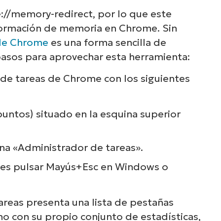
plora nuestras demos bajo demanda y descu
://memory-redirect, por lo que este
 NinjaOne simplifica tareas de TI como la ge
formación de memoria en Chrome. Sin
dpoints, el parcheo, el MDM, la gestión de tic
 de Chrome
es una forma sencilla de
mucho más.
pasos para aprovechar esta herramienta:
 de tareas de Chrome con los siguientes
Explora las demos
puntos) situado en la esquina superior
ona «Administrador de tareas».
, es pulsar Mayús+Esc en Windows o
areas presenta una lista de pestañas
no con su propio conjunto de estadísticas,