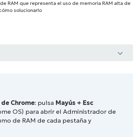
A UNA DEMO
DEMO
A UNA DEMO
RUTA DEL PRODUCTO
A UNA DEMO
s de Chrome para controlar el uso de RAM
 de Chrome
: pulsa
Mayús + Esc
me OS) para abrir el Administrador de
pestañas innecesarias
sumo de RAM de cada pestaña y
ies