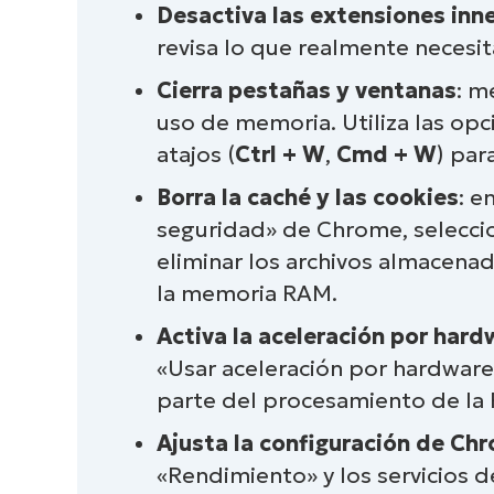
Desactiva las extensiones inn
Activa la aceleración por hardwar
revisa lo que realmente necesita
Ajusta la configuración de Chrom
Cierra pestañas y ventanas
: m
uso de memoria. Utiliza las opc
Los aspectos fundamentales de
atajos (
Ctrl + W
,
Cmd + W
) par
Reduce el alto consumo de RAM d
Borra la caché y las cookies
: e
seguridad» de Chrome, selecci
eliminar los archivos almacena
la memoria RAM.
Activa la aceleración por hard
«Usar aceleración por hardware
parte del procesamiento de la 
Ajusta la configuración de Ch
«Rendimiento» y los servicios d