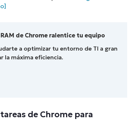
o]
e RAM de Chrome ralentice tu equipo
arte a optimizar tu entorno de TI a gran
ar la máxima eficiencia.
Descubre NinjaOne e
acción
e tareas de Chrome para