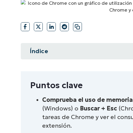
CONTACTO DE VENTAS
MIR
CONTACTO DE VENTAS
CONTACTO DE VENTAS
MIRA UNA 
MIR
CONTACTO DE VENTAS
MIR
PLATAFORMA
Índice
Resumen instantáneo
Puntos clave
Puntos clave
Utiliza el administrador de tarea
Comprueba el uso de memoria
(Windows) o
Buscar + Esc
(Chro
Desactiva extensiones, plugins y 
tareas de Chrome y ver el con
Borra la memoria caché y las cook
extensión.