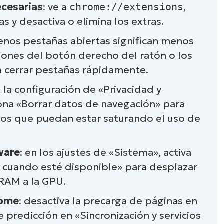
ecesarias
: ve a
chrome://extensions
,
e
s y desactiva o elimina los extras.
e para gestionar mejor la memoria RAM
enos pestañas abiertas significan menos
iones del botón derecho del ratón o los
l consumo de RAM de Chrome
a cerrar pestañas rápidamente.
e Chrome con la ayuda de NinjaOne
n la configuración de «Privacidad y
ona «Borrar datos de navegación» para
dos que puedan estar saturando el uso de
ware
: en los ajustes de «Sistema», activa
 cuando esté disponible» para desplazar
RAM a la GPU.
rome
: desactiva la precarga de páginas en
e predicción en «Sincronización y servicios