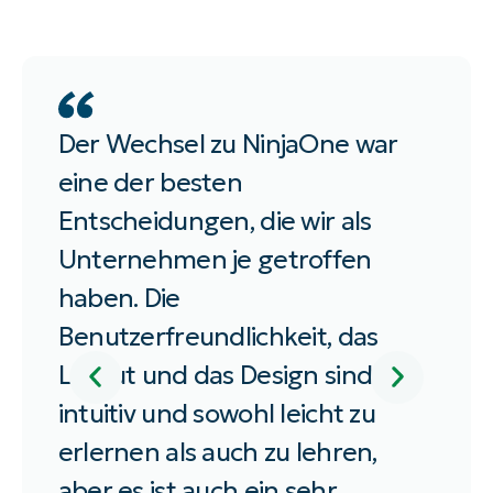
Name
Durch Absenden dieses Formulars akzeptiere ich
NinjaOnes
Datenschutzrichtlinie
} und
DSGVO-Richtlinie
}
Geschäftliche
E-
Mail
Telefonnummer
Der Wechsel zu NinjaOne war
Frü
Land
eine der besten
gan
Entscheidungen, die wir als
für
Name
der
Unternehmen je getroffen
– i
Firma
haben. Die
Tool
Benutzerfreundlichkeit, das
sam
Layout und das Design sind
Scr
intuitiv und sowohl leicht zu
Nin
erlernen als auch zu lehren,
ein
aber es ist auch ein sehr
aus 