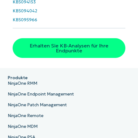
KB5094153
Phone
number*
KB5094042
KB5095966
Land
Company
name*
Erhalten Sie KB-Analysen für Ihre
Endpunkte
Produkte
NinjaOne RMM
NinjaOne Endpoint Management
NinjaOne Patch Management
NinjaOne Remote
NinjaOne MDM
NinjaOne PSA