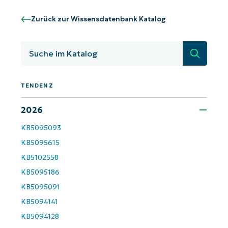
Zurück zur Wissensdatenbank Katalog
Suche
TENDENZ
2026
KB5095093
Starten Sie mit NinjaOne AI-gesteuerten
KB5095615
KB-Analysen!
KB5102558
First
KB5095186
and
last
KB5095091
name*
Business
KB5094141
email*
KB5094128