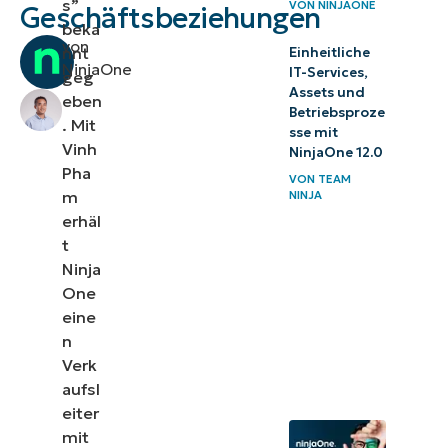
s”
VON
NINJAONE
Geschäftsbeziehungen
beka
von
nnt
Einheitliche
NinjaOne
IT-Services,
geg
Assets und
eben
Betriebsproze
. Mit
sse mit
Vinh
NinjaOne 12.0
Pha
VON
TEAM
m
NINJA
erhäl
t
Ninja
One
eine
n
Verk
aufsl
eiter
mit