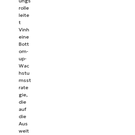
ungs
rolle
leite
t
Vinh
eine
Bott
om-
up-
Wac
hstu
msst
rate
gie,
die
auf
die
Aus
weit