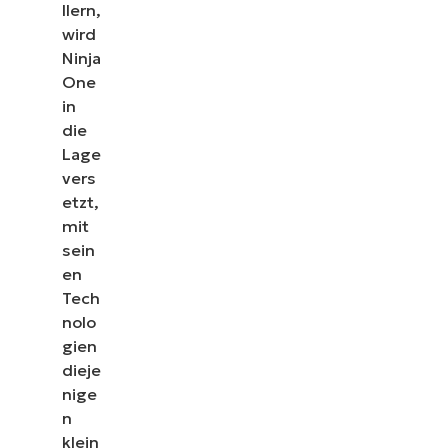
llern,
wird
Ninja
One
in
die
Lage
vers
etzt,
mit
sein
en
Tech
nolo
gien
dieje
nige
n
klein