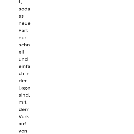
t,
soda
ss
neue
Part
ner
schn
ell
und
einfa
ch in
der
Lage
sind,
mit
dem
Verk
auf
von