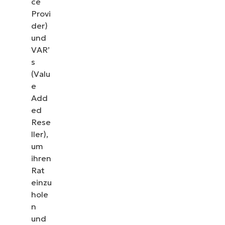
ce
Provi
der)
und
VAR’
s
(Valu
e
Add
ed
Rese
ller),
um
ihren
Sehen Sie NinjaOne in
Rat
einzu
Aktion
hole
n
Sehen Sie sich unsere On-Demand-Demos an und
und