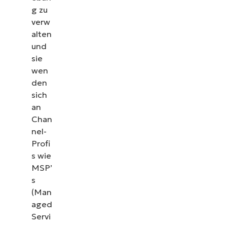
g zu
verw
alten
und
sie
wen
den
sich
an
Chan
nel-
Profi
s wie
MSP’
s
(Man
aged
Servi