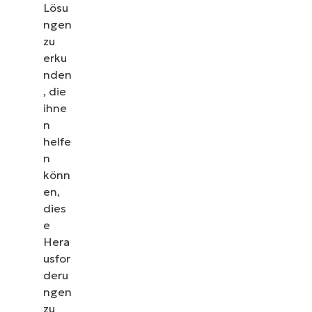
erfahren Sie, wie NinjaOne IT-Aufgaben wie
Lösu
Endpunkt-Management, Patching, MDM,
ngen
Ticketing und mehr vereinfacht
zu
erku
Demos ansehen
nden
, die
ihne
n
helfe
n
könn
en,
dies
e
Hera
usfor
deru
ngen
zu