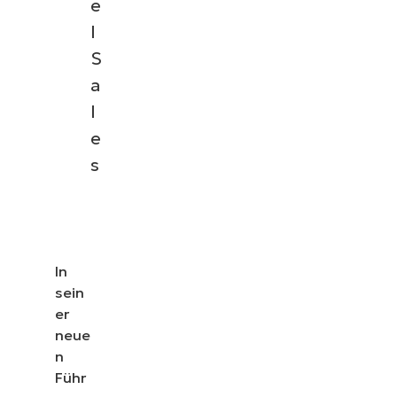
e
l
S
a
l
e
s
In
sein
er
neue
n
Führ