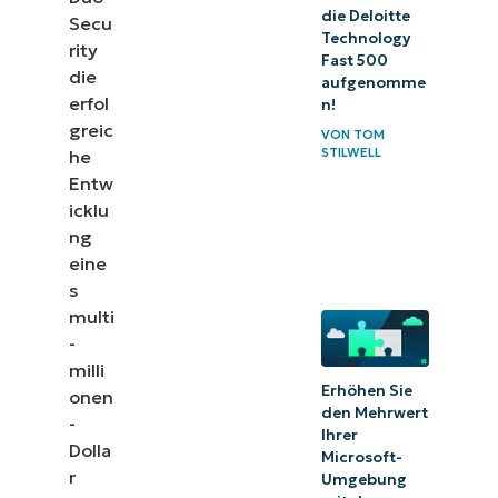
die Deloitte
Secu
Technology
rity
Fast 500
die
aufgenomme
erfol
n!
greic
VON
TOM
STILWELL
he
Entw
icklu
ng
eine
s
multi
-
milli
Erhöhen Sie
onen
den Mehrwert
-
Ihrer
Dolla
Microsoft-
r
Umgebung