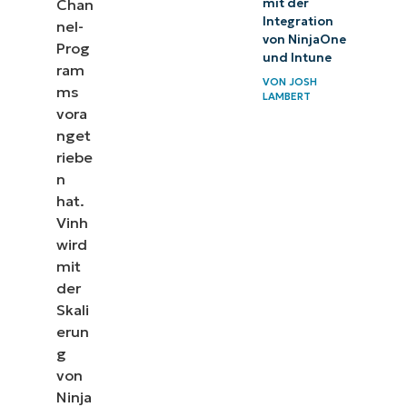
mit der
Chan
Integration
nel-
von NinjaOne
Prog
und Intune
ram
VON
JOSH
ms
LAMBERT
vora
nget
riebe
n
hat.
Vinh
wird
mit
der
Skali
erun
g
von
Ninja