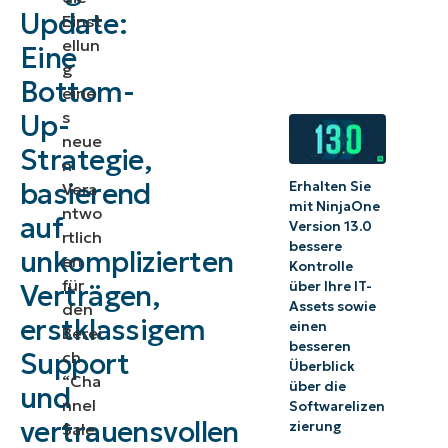
Update:
Einst
ellun
Eine
g
Bottom-
eine
s
Up-
neue
Strategie,
n
basierend
Erhalten Sie
Vera
mit NinjaOne
ntwo
auf
Version 13.0
rtlich
bessere
unkomplizierten
en
Kontrolle
für
über Ihre IT-
Verträgen,
Assets sowie
den
erstklassigem
einen
Berei
besseren
Support
ch
Überblick
“Cha
über die
und
nnel
Softwarelizen
vertrauensvollen
zierung
Sale