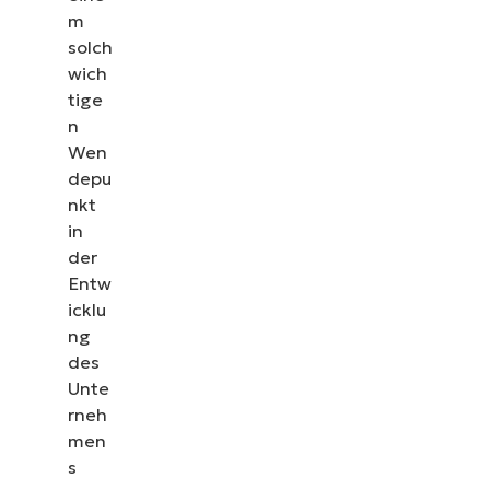
m
solch
wich
tige
n
Wen
depu
nkt
in
der
Entw
icklu
ng
des
Unte
rneh
men
s