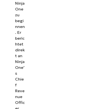
Ninja
One
zu
begi
nnen
. Er
beric
htet
direk
t an
Ninja
One’
s
Chie
f
Reve
nue
Offic
er