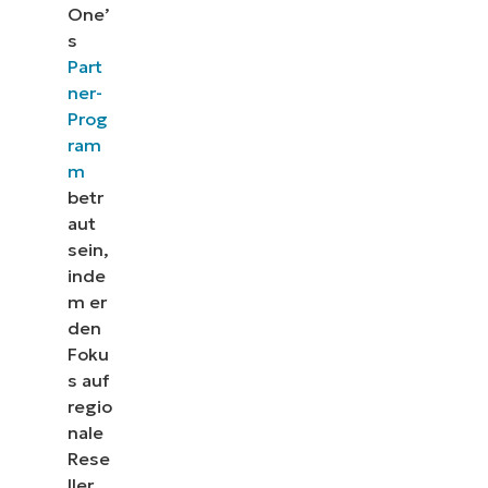
One’
s
Part
ner-
Prog
ram
m
betr
aut
sein,
inde
m er
den
Foku
s auf
regio
nale
Rese
ller,