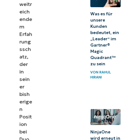
weitr
eich
Was es für
ende
unsere
m
Kunden
bedeutet, ein
Erfah
„Leader“ im
rung
Gartner®
ssch
Magic
atz,
Quadrant™
der
zu sein
in
VON
RAHUL
HIRANI
sein
er
bish
erige
n
Posit
ion
bei
NinjaOne
wird erneut in
Duo