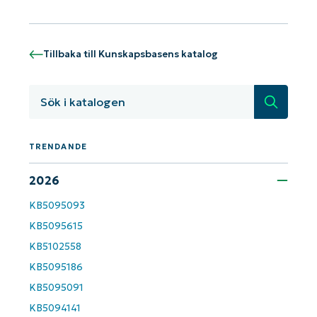
Tillbaka till Kunskapsbasens katalog
Sök
TRENDANDE
Kom igång med NinjaOne AI-drivna
2026
KB-analyser!
First
KB5095093
and
KB5095615
last
name*
KB5102558
Business
email*
KB5095186
KB5095091
Phone
number*
KB5094141