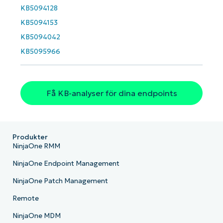
KB5094128
Country
KB5094153
KB5094042
Company
name*
KB5095966
Få KB-analyser för dina endpoints
Produkter
NinjaOne RMM
NinjaOne Endpoint Management
NinjaOne Patch Management
Remote
NinjaOne MDM