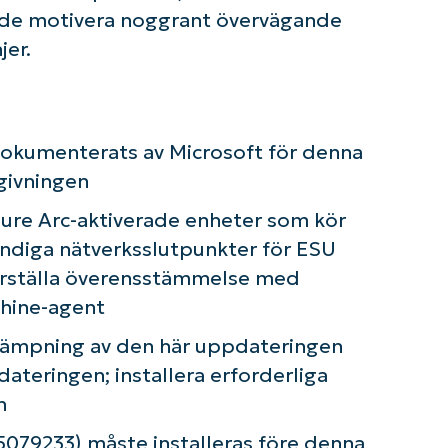
e motivera noggrant övervägande
jer.
 dokumenterats av Microsoft för denna
givningen
zure Arc-aktiverade enheter som kör
diga nätverksslutpunkter för ESU
kerställa överensstämmelse med
hine-agent
illämpning av den här uppdateringen
dateringen; installera erforderliga
n
079233) måste installeras före denna