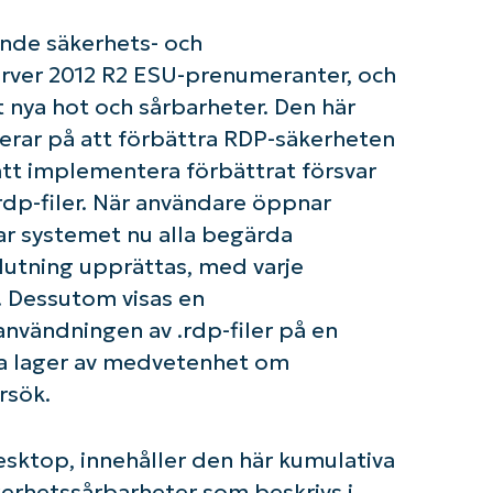
nde säkerhets- och
rver 2012 R2 ESU-prenumeranter, och
 nya hot och sårbarheter. Den här
erar på att förbättra RDP-säkerheten
t implementera förbättrat försvar
rdp-filer. När användare öppnar
isar systemet nu alla begärda
slutning upprättas, med varje
om igång med NinjaOne AI-drivna KB-analyse
. Dessutom visas en
First
and
nvändningen av .rdp-filer på en
last
tra lager av medvetenhet om
name*
Business
rsök.
email*
Phone
sktop, innehåller den här kumulativa
number*
kerhetssårbarheter som beskrivs i