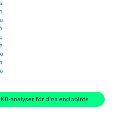
3
7
8
0
0
2
30
1
8
 KB-analyser för dina endpoints