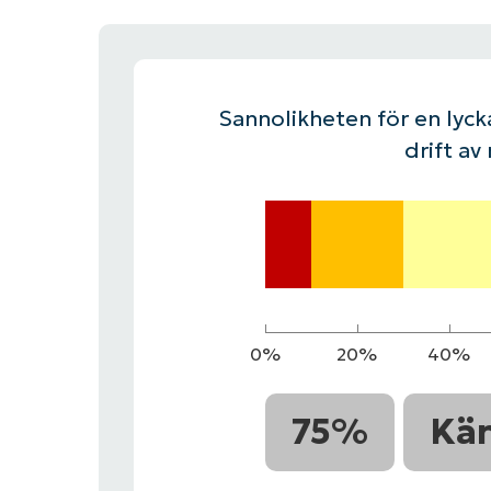
KONTAKTA OSS
KONTAKTA OSS
SE DEMO
SE DEMO
HAND
KONTAKTA OSS
SE DEMO
Sannolikheten för en lycka
drift av
0%
20%
40%
75%
Kä