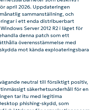
ör april 2026. Uppdateringen
Country
månatlig sammanställning, och
ringar i ett enda distribuerbart
Company
name*
Windows Server 2012 R2 i läget för
ehandla denna patch som ett
rätthålla överensstämmelse med
 skydda mot kända exploateringsbara
ande neutral till försiktigt positiv,
utinmässigt säkerhetsunderhåll för en
ngen tar itu med legitima
Desktop phishing-skydd, som