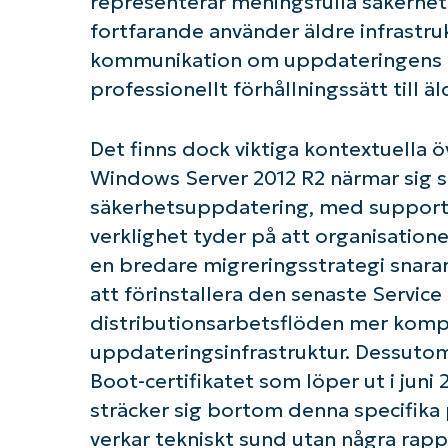
representerar meningsfulla säkerhet
fortfarande använder äldre infrastru
kommunikation om uppdateringens inn
professionellt förhållningssätt till 
Det finns dock viktiga kontextuell
Windows Server 2012 R2 närmar sig slu
säkerhetsuppdatering, med support
verklighet tyder på att organisation
en bredare migreringsstrategi snarar
att förinstallera den senaste Servi
distributionsarbetsflöden mer kompl
uppdateringsinfrastruktur. Dessuto
Boot-certifikatet som löper ut i jun
sträcker sig bortom denna specifika
verkar tekniskt sund utan några rap