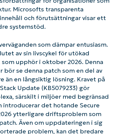
sförbättringar för organisationer som
ktur. Microsofts transparenta
ehåll och förutsättningar visar ett
äldre systemstöd.
a överväganden som dämpar entusiasm.
tet av sin livscykel för utökad
 som upphör i oktober 2026. Denna
er bör se denna patch som en del av
e än en långsiktig lösning. Kravet på
ce Stack Update (KB5079233) gör
exa, särskilt i miljöer med begränsad
m introducerar det hotande Secure
i 2026 ytterligare driftsproblem som
 patch. Även om uppdateringen i sig
porterade problem, kan det bredare