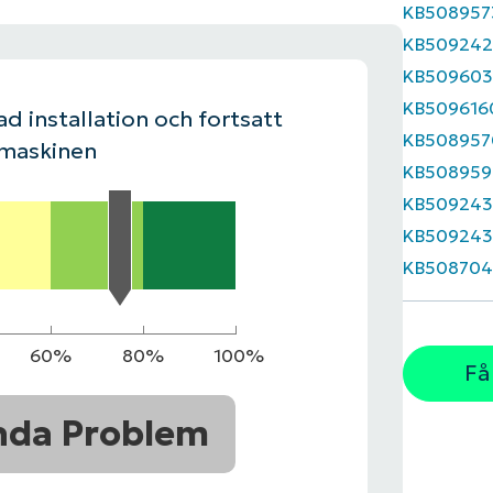
KB508957
KB509242
LINGSPLAN
PLATTFORM
KB509603
KB509616
d installation och fortsatt
KB508957
 maskinen
KB508959
KB50924
KB509243
KB508704
60%
80%
100%
Få
nda Problem