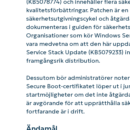
(KB5078774) och innehåller flera säk
kvalitetsförbättringar. Patchen är e
säkerhetsutgivningscykel och åtgärda
dokumenteras i guiden för säkerhets
Organisationer som kör Windows Serv
vara medvetna om att den här uppda
Service Stack Update (KB5079233) inst
framgångsrik distribution.
Dessutom bör administratörer not
Secure Boot-certifikatet löper ut i j
startmöjligheter om det inte åtgärd
är avgörande för att upprätthålla sä
fortfarande är i drift.
Ändamål