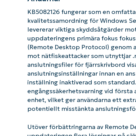
KB5082126 fungerar som en omfatta
kvalitetssamordning för Windows Se
levererar viktiga skyddsåtgärder mot
uppdateringens primära fokus fokus
(Remote Desktop Protocol) genom at
mot nätfiskeattacker som utnyttjar .
anslutningsfiler för fjärrskrivbord v
anslutningsinställningar innan en an
K
inställning inaktiverad som standard
engångssäkerhetsvarning vid första a
enhet, vilket ger användarna ett ex
potentiellt misstänkta anslutningsfö
Utöver förbättringarna av Remote De
uppdateringen flera lösningar på sä