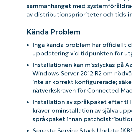
sammanhanget med systemföråldrad
av distributionsprioriteter och tidslin
Kända Problem
Inga kända problem har officiellt
uppdatering vid tidpunkten för ut
Installationen kan misslyckas på A
Windows Server 2012 R2 om nödvän
inte är korrekt konfigurerade; sä
nätverkskraven för Connected Mac
Installation av språkpaket efter t
kräver ominstallation av själva upp
språkpaket innan patchdistributio
Senaste Service Stack Update (KB5